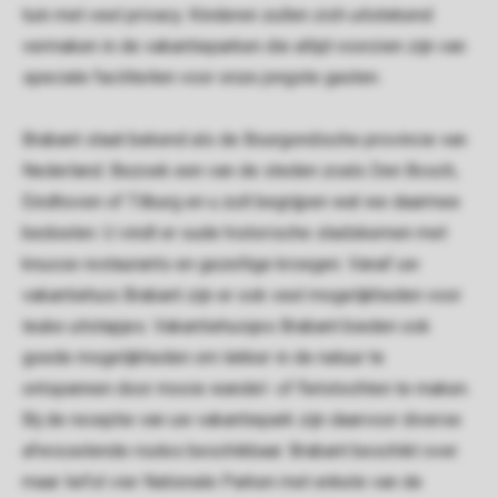
tuin met veel privacy. Kinderen zullen zich uitstekend
vermaken in de vakantieparken die altijd voorzien zijn van
speciale faciliteiten voor onze jongste gasten.
Brabant staat bekend als de Bourgondische provincie van
Nederland. Bezoek een van de steden zoals Den Bosch,
Eindhoven of Tilburg en u zult begrijpen wat we daarmee
bedoelen. U vindt er oude historische stadskernen met
knusse restaurants en gezellige kroegen. Vanaf uw
vakantiehuis Brabant zijn er ook veel mogelijkheden voor
leuke uitstapjes. Vakantiehuisjes Brabant bieden ook
goede mogelijkheden om lekker in de natuur te
ontspannen door mooie wandel- of fietstochten te maken.
Bij de receptie van uw vakantiepark zijn daarvoor diverse
afwisselende routes beschikbaar. Brabant beschikt over
maar liefst vier Nationale Parken met enkele van de