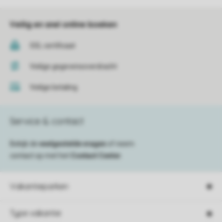
Veilig en snel online boeken
SSL certificaat
Veilige gegevensoverdracht
Veilige betaling
Service & contact
Bekijk de
veelgestelde vragen
of neem
contact op met het
Contact Center
.
Vakantieparken
Type vakantie