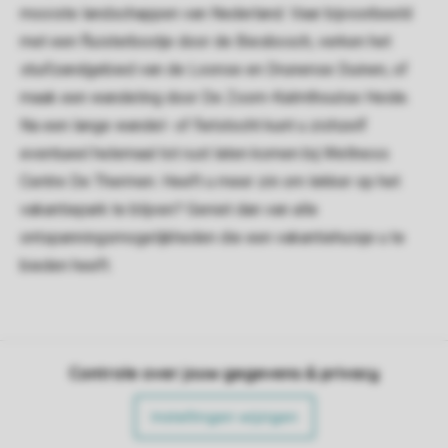
mooiste landschappen van Nederland. Vaar bijvoorbeeld
met een fluisterbootje door de Biesbosch, verken het
stuifzandgebied van de Loonse en Drunense Duinen, of
maak een wandeling door De Zoom-Kalmthoutse Heide.
Na een lange wandel- of fietstocht kunt u zichzelf
eventueel helemaal tot rust laten komen bij Wellness
Centre De Thermen. Heeft u meer zin om lekker op het
vakantiepark te blijven? Geniet dan van alle
ontspanningsmogelijkheden die een vakantiehuisje u te
bieden heeft.
Controle over jouw gegevens & privacy
Instellingen wijzigen