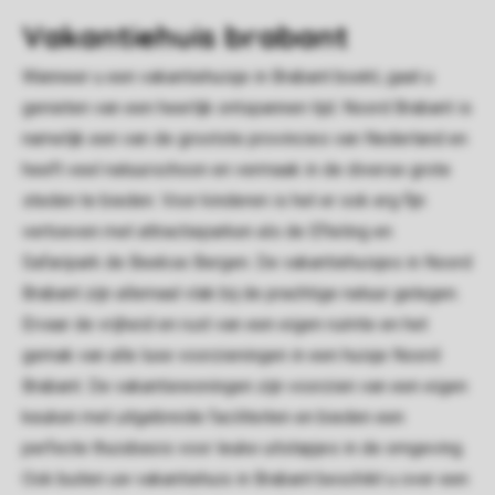
Vakantiehuis brabant
Wanneer u een vakantiehuisje in Brabant boekt, gaat u
genieten van een heerlijk ontspannen tijd. Noord Brabant is
namelijk een van de grootste provincies van Nederland en
heeft veel natuurschoon en vermaak in de diverse grote
steden te bieden. Voor kinderen is het er ook erg fijn
vertoeven met attractieparken als de Efteling en
Safaripark de Beekse Bergen. De vakantiehuisjes in Noord
Brabant zijn allemaal vlak bij de prachtige natuur gelegen.
Ervaar de vrijheid en rust van een eigen ruimte en het
gemak van alle luxe voorzieningen in een huisje Noord
Brabant. De vakantiewoningen zijn voorzien van een eigen
keuken met uitgebreide faciliteiten en bieden een
perfecte thuisbasis voor leuke uitstapjes in de omgeving.
Ook buiten uw vakantiehuis in Brabant beschikt u over een