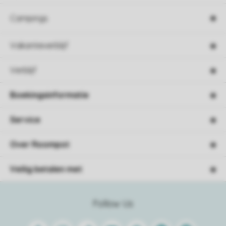
Campings
Vakantieverblijf
Verblijf
Boekingsinformatie
Service
Over Roompot
Veilig betalen met
Follow Us
Facebook
Instagram
Tiktok
Youtube
Pinterest
Linkedin
Spotify