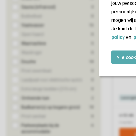
jouw persoo
persoonlijk
mogen wij a
Je kunt de 
policy
en
p
Alle coo