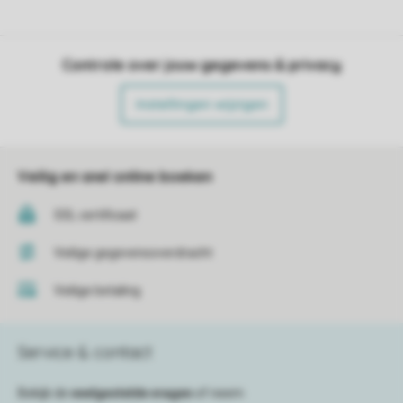
Controle over jouw gegevens & privacy
Instellingen wijzigen
Veilig en snel online boeken
SSL certificaat
Veilige gegevensoverdracht
Veilige betaling
Service & contact
Bekijk de
veelgestelde vragen
of neem