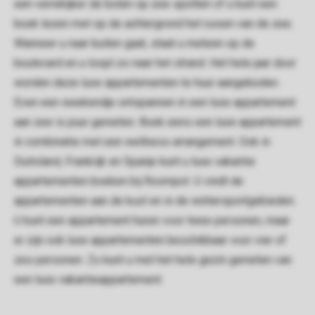
een verrekijker de boten op zee spotten of u kunt een
boek lezen met op de achtergrond het ruisen van de zee.
Wanneer u naar buiten gaat, staat u meteen op de
boulevard en u loopt zo naar het strand. Het hele jaar door
worden deze luxe appartementen te huur aangeboden.
Even een weekendje ontspannen in een luxe appartement
aan zee is puur genieten. Boek eens een luxe appartement
in combinatie met een wellness arrangement. Ook in
Duitsland, Frankrijk en Spanje kunt u luxe vakantie
appartementen boeken bij Roompot. U vindt de
appartementen aan de kust en in de wintersportgebieden.
U kunt een appartement huren voor twee personen, maar
er zijn ook luxe appartementen beschikbaar voor vier of
zes personen. Zo kunt u met het hele gezin genieten van
een luxe vakantieappartement.