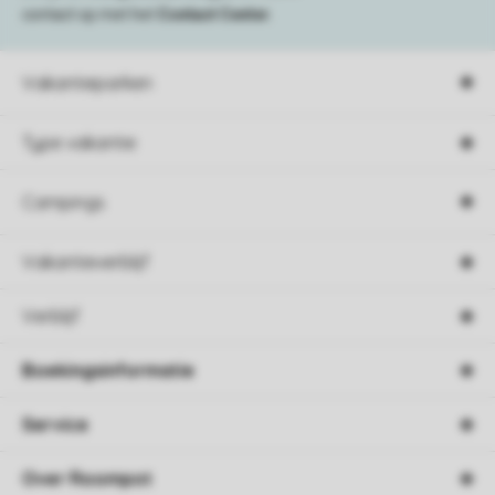
contact op met het
Contact Center
.
Vakantieparken
Type vakantie
Campings
Vakantieverblijf
Verblijf
Boekingsinformatie
Service
Over Roompot