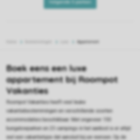
Home
Bestemmingen
Luxe
Appartement
Boek eens een luxe
appartement bij Roompot
Vakanties
Roompot Vakanties heeft veel leuke
vakantiebestemmingen en verschillende soorten
accommodaties beschikbaar. Met ongeveer 150
bungalowparken en 23 campings in het aanbod is er altijd
wel een vakantietype dat aansluit bij uw wensen. Op de