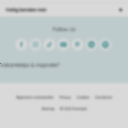
Veilig betalen met
Follow Us
Facebook
Instagram
Tiktok
Youtube
Pinterest
Linkedin
Spotify
Vakantietips & inspiratie?
Algemene voorwaarden
Privacy
Cookies
Disclaimer
Sitemap
© 2026 Roompot