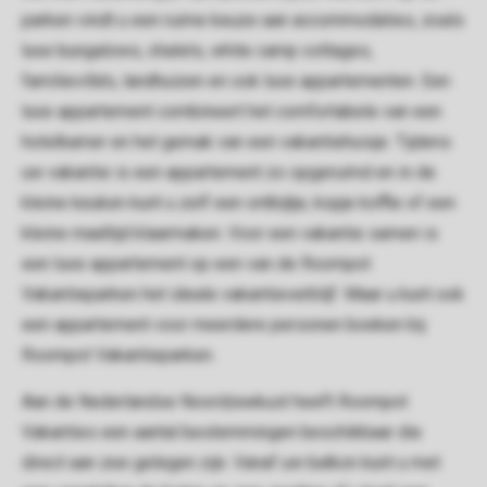
parken vindt u een ruime keuze aan accommodaties, zoals
luxe bungalows, chalets, white camp cottages,
familievilla's, landhuizen en ook luxe appartementen. Een
luxe appartement combineert het comfortabele van een
hotelkamer en het gemak van een vakantiehuisje. Tijdens
uw vakantie is een appartement zo opgeruimd en in de
kleine keuken kunt u zelf een ontbijtje, kopje koffie of een
kleine maaltijd klaarmaken. Voor een vakantie samen is
een luxe appartement op een van de Roompot
Vakantieparken het ideale vakantieverblijf. Maar u kunt ook
een appartement voor meerdere personen boeken bij
Roompot Vakantieparken.
Aan de Nederlandse Noordzeekust heeft Roompot
Vakanties een aantal bestemmingen beschikbaar die
direct aan zee gelegen zijn. Vanaf uw balkon kunt u met