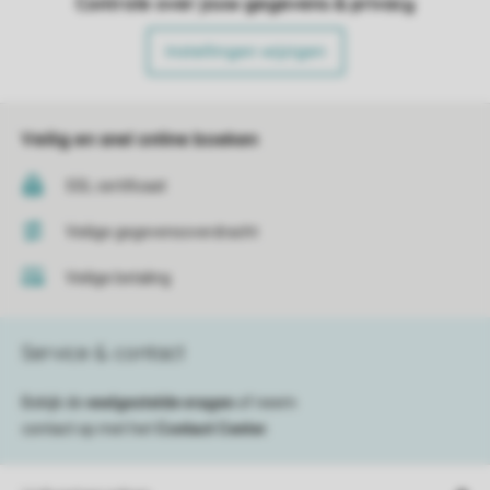
Controle over jouw gegevens & privacy
Instellingen wijzigen
Veilig en snel online boeken
SSL certificaat
Veilige gegevensoverdracht
Veilige betaling
Service & contact
Bekijk de
veelgestelde vragen
of neem
contact op met het
Contact Center
.