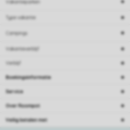
Vakantieparken
Type vakantie
Campings
Vakantieverblijf
Verblijf
Boekingsinformatie
Service
Over Roompot
Veilig betalen met