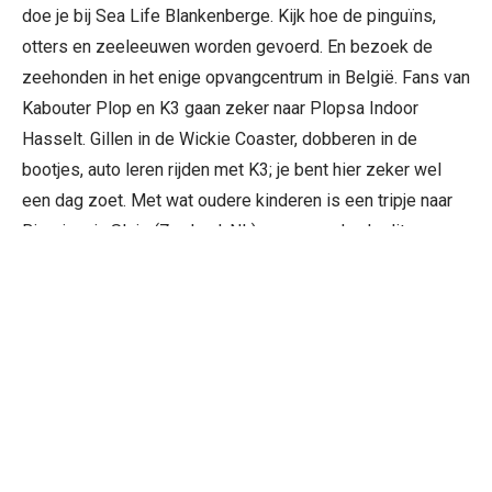
doe je bij Sea Life Blankenberge. Kijk hoe de pinguïns,
otters en zeeleeuwen worden gevoerd. En bezoek de
zeehonden in het enige opvangcentrum in België. Fans van
Kabouter Plop en K3 gaan zeker naar Plopsa Indoor
Hasselt. Gillen in de Wickie Coaster, dobberen in de
bootjes, auto leren rijden met K3; je bent hier zeker wel
een dag zoet. Met wat oudere kinderen is een tripje naar
Bizarium in Sluis (Zeeland, NL) een aanrader. In dit
museum zie je allerlei bizarre uitvindingen, van een
Sorteer
zwemparaplu tot een haargroeihelm.
Een villa huren in België, midden in
de natuur
Wil je een villa huren in België om tot rust te komen? De
luxe vakantiehuizen op vakantiepark Breeduyn Village zijn