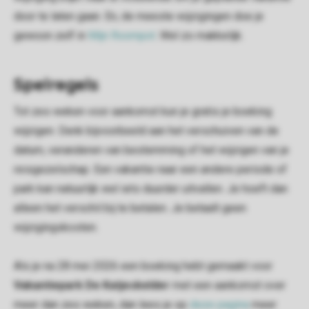
door te laten gaan. En, de meeste wijzigingen doe je
gewoon zelf in
Mijn Roompot
. Wel zo makkelijk.
Spelregels
Tot zes weken voor aankomst kun je gratis je boeking
wijzigen. Denk bijvoorbeeld aan het verschuiven van de
datum, veranderen van bestemming of het wijzigen van je
reisgezelschap. Een vakantie naar een andere periode of
park kan natuurlijk wel iets duurder uitvallen. Je hoeft dan
alleen het verschil bij te betalen. Je betaalt geen
wijzigingskosten.
Als je na 28 mei 2026 een boeking hebt gemaakt voor
Vakantiepark De Katjeskelder
met een aankomst over
meer dan zes weken, dan lees je op
deze pagina
meer