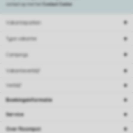
contact op met het
Contact Center
.
Vakantieparken
Type vakantie
Campings
Vakantieverblijf
Verblijf
Boekingsinformatie
Service
Over Roompot