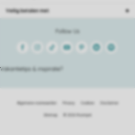
Veilig betalen met
Follow Us
Facebook
Instagram
Tiktok
Youtube
Pinterest
Linkedin
Spotify
Vakantietips & inspiratie?
Algemene voorwaarden
Privacy
Cookies
Disclaimer
Sitemap
© 2026 Roompot