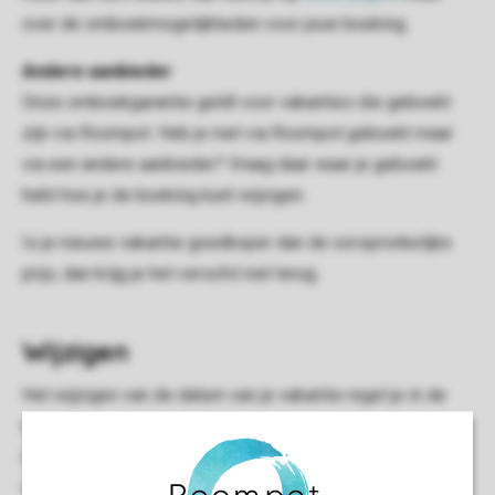
over de omboekmogelijkheden voor jouw boeking.
Andere aanbieder
Onze omboekgarantie geldt voor vakanties die geboekt
zijn via Roompot. Heb je niet via Roompot geboekt maar
via een andere aanbieder? Vraag daar waar je geboekt
hebt hoe je de boeking kunt wijzigen.
Is je nieuwe vakantie goedkoper dan de oorspronkelijke
prijs, dan krijg je het verschil niet terug.
Wijzigen
Het wijzigen van de datum van je vakantie regel je in de
meeste gevallen gemakkelijk zelf in
Mijn Roompot
. Door
dagelijks veranderende beschikbaarheid, kun je het
wijzigen naar een ander park of vakantieverblijf alleen