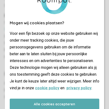
doen via de Gastenservice. Zij helpen je graag!
Reisgezelschap
Het aanpassen van je reisgezelschap kan ook in
Mijn
Mogen wij cookies plaatsen?
Roompot
, zelfs tot 1 dag voor aankomst. Op de pagina
Voor een fijn bezoek op onze website gebruiken wij
Mijn boeking
kun je bij
Mijn reisgezelschap
personen
onder meer tracking cookies, die jouw
toevoegen of verwijderen. Het aanpassen van het aantal
persoonsgegevens gebruiken om de informatie
huisdieren doet de Gastenservice graag voor je. Dit kan
beter aan te laten sluiten bij jouw persoonlijke
niet in Mijn Roompot.
interesses en om advertenties te personaliseren.
Deze technologie mogen wij alleen gebruiken als jij
Heb je vragen?
ons toestemming geeft deze cookies te gebruiken.
Je kunt de keuze later altijd weer wijzigen. Meer info
Kijk eens bij onze
veelgestelde vragen
. Misschien staat
vind je in onze
cookie policy
en
privacy policy
.
het antwoord op jouw vraag er al bij. Heb je hulp nodig?
Neem dan contact op met onze
Gastenservice
.
Alle cookies accepteren