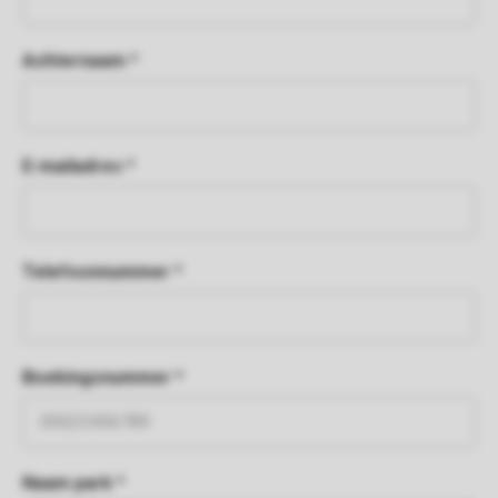
Achternaam *
E-mailadres *
Telefoonnummer *
Boekingsnummer *
Naam park *