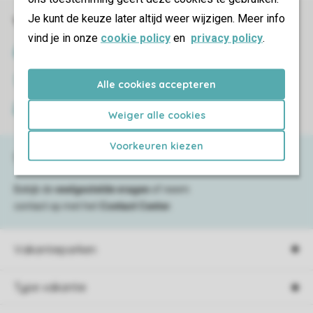
Je kunt de keuze later altijd weer wijzigen. Meer info
Veilig en snel online boeken
vind je in onze
cookie policy
en
privacy policy
.
SSL certificaat
Veilige gegevensoverdracht
Alle cookies accepteren
Veilige betaling
Weiger alle cookies
Voorkeuren kiezen
Service & contact
Bekijk de
veelgestelde vragen
of neem
contact op met het
Contact Center
.
Vakantieparken
Type vakantie