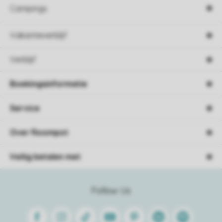
Campings
Vakantieverblijf
Verblijf
Boekingsinformatie
Service
Over Roompot
Veilig betalen met
Follow Us
Facebook
Instagram
Tiktok
Youtube
Pinterest
Linkedin
Spotify