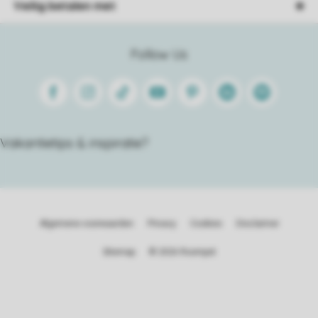
Veilig betalen met
Follow Us
Facebook
Instagram
Tiktok
Youtube
Pinterest
Linkedin
Spotify
Vakantietips & inspiratie?
Algemene voorwaarden
Privacy
Cookies
Disclaimer
Sitemap
© 2026 Roompot