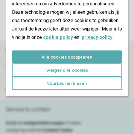
interesses en om advertenties te personaliseren.
Deze technologie mogen wij alleen gebruiken als jij
Controle over jouw gegevens & privacy
ons toestemming geeft deze cookies te gebruiken.
Instellingen wijzigen
Je kunt de keuze later altijd weer wijzigen. Meer info
vind je in onze
cookie policy
en
privacy policy
.
Veilig en snel online boeken
Alle cookies accepteren
SSL certificaat
Weiger alle cookies
Veilige gegevensoverdracht
Voorkeuren kiezen
Veilige betaling
Service & contact
Bekijk de
veelgestelde vragen
of neem
contact op met het
Contact Center
.