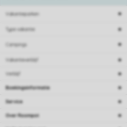
Vakantieparken
Type vakantie
Campings
Vakantieverblijf
Verblijf
Boekingsinformatie
Service
Over Roompot