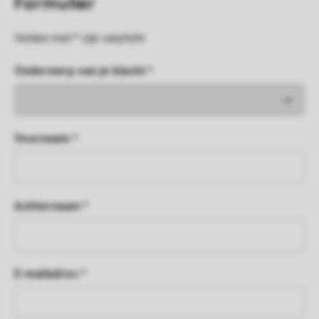
Formulier
Velden met * zijn verplicht
Onderwerp van je klacht *
Voornaam *
Achternaam *
E-mailadres *