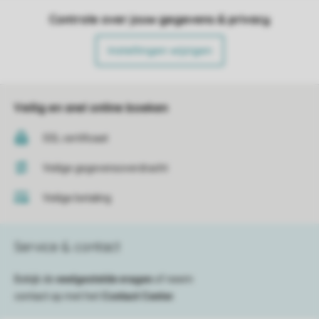
Controle over jouw gegevens & privacy
Instellingen wijzigen
Veilig en snel online boeken
SSL certificaat
Veilige gegevensoverdracht
Veilige betaling
Service & contact
Bekijk de
veelgestelde vragen
of neem
contact op met het
Contact Center
.