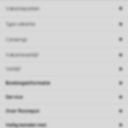
Vakantieparken
Type vakantie
Campings
Vakantieverblijf
Verblijf
Boekingsinformatie
Service
Over Roompot
Veilig betalen met