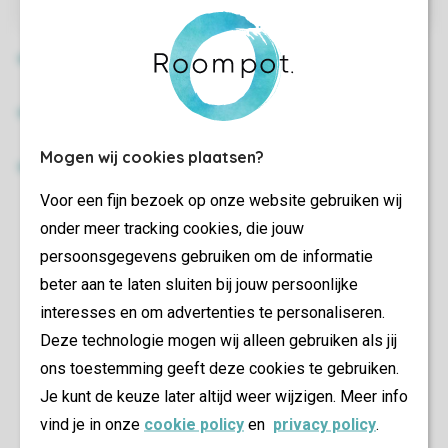
Mogen wij cookies plaatsen?
Voor een fijn bezoek op onze website gebruiken wij
onder meer tracking cookies, die jouw
persoonsgegevens gebruiken om de informatie
beter aan te laten sluiten bij jouw persoonlijke
interesses en om advertenties te personaliseren.
Deze technologie mogen wij alleen gebruiken als jij
ons toestemming geeft deze cookies te gebruiken.
Je kunt de keuze later altijd weer wijzigen. Meer info
vind je in onze
cookie policy
en
privacy policy
.