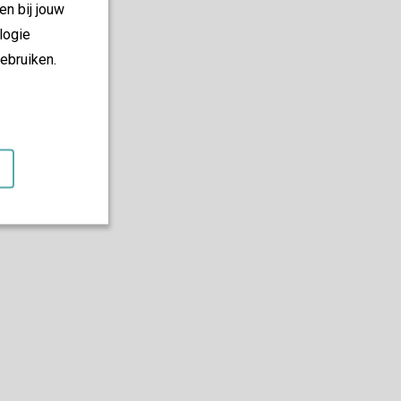
en bij jouw
logie
ebruiken.