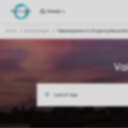
Parken
Home
Aanbiedingen
Vakantieparken In Omgeving Nieuwvlie