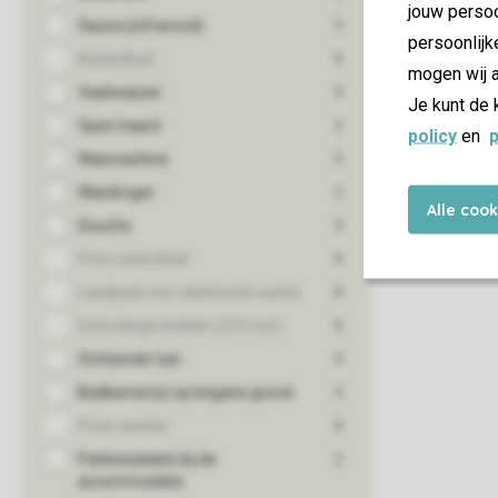
jouw persoo
persoonlijk
mogen wij a
Je kunt de 
policy
en
p
Alle coo