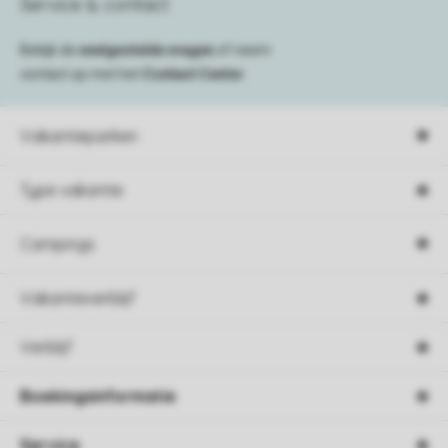
Service & contact
Bekijk de
veelgestelde vragen
of neem
contact op met het
Contact Center
.
Vakantieparken
Type vakantie
Campings
Vakantieverblijf
Verblijf
Boekingsinformatie
Service