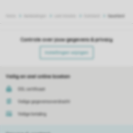
Home
Aanbiedingen
Last minutes
Duitsland
Sauerland
Controle over jouw gegevens & privacy
Instellingen wijzigen
Veilig en snel online boeken
SSL certificaat
Veilige gegevensoverdracht
Veilige betaling