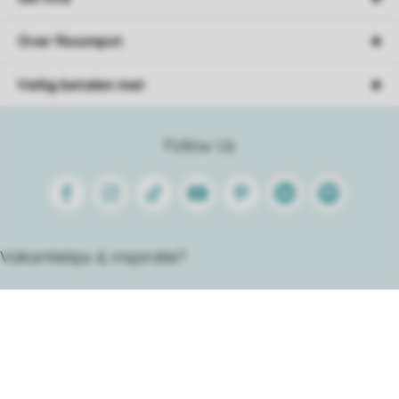
Over Roompot
Veilig betalen met
Follow Us
Facebook
Instagram
Tiktok
Youtube
Pinterest
Linkedin
Spotify
Vakantietips & inspiratie?
Sorteer
Algemene voorwaarden
Privacy
Cookies
Disclaimer
Sitemap
© 2026 Roompot