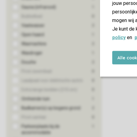
jouw persoo
persoonlijk
mogen wij a
Je kunt de 
policy
en
p
Alle coo