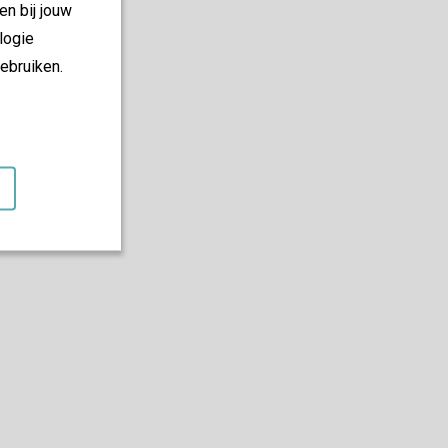
en bij jouw
logie
ebruiken.