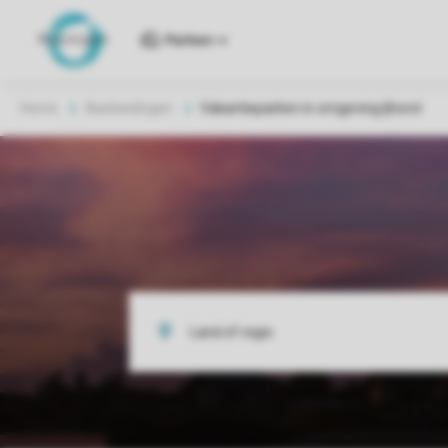
Parken
Home
Aanbiedingen
Vakantieparken in omgeving Ijhorst