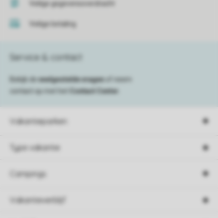
Veilige gegevensoverdracht
Veilige betaling
Service & contact
Bekijk de
veelgestelde vragen
of neem
contact op met het
Contact Center
.
Vakantieparken
Type vakantie
Campings
Vakantieverblijf