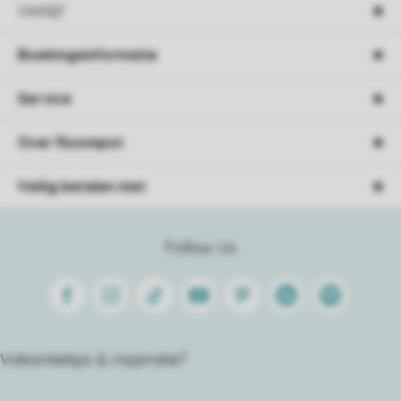
Verblijf
Boekingsinformatie
Service
Over Roompot
Veilig betalen met
Follow Us
Facebook
Instagram
Tiktok
Youtube
Pinterest
Linkedin
Spotify
Vakantietips & inspiratie?