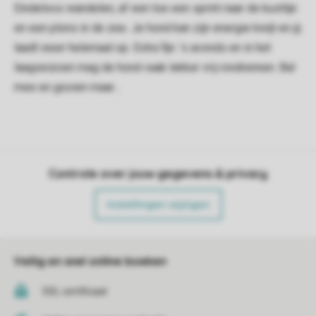
Eindeloos wandelen, af een toe een sprint naar de kustlijn
en een plons in de zee. Je hond kan zijn energie kwijt en jij
laadt weer helemaal op. Extra fijn: ’s avonds en in het
laagseizoen mag de hond vaak lekker vrij rondrennen. Bal
mee en gooien maar…
Controle over jouw gegevens & privacy
Instellingen wijzigen
Veilig en snel online boeken
SSL certificaat