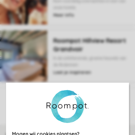
Kom voordelig overnachten in een van
onze hotels
Meer info
Roompot Hillview Resort
Grandvoir
In de schitterende, groene heuvels van
de Ardennen
Laat je inspireren
Controle over jouw gegevens & privacy
Instellingen wijzigen
Mogen wij cookies plaatsen?