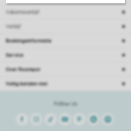
Vakantieverblijf
Verblijf
Boekingsinformatie
Service
Over Roompot
Veilig betalen met
Follow Us
Facebook
Instagram
Tiktok
Youtube
Pinterest
Linkedin
Spotify