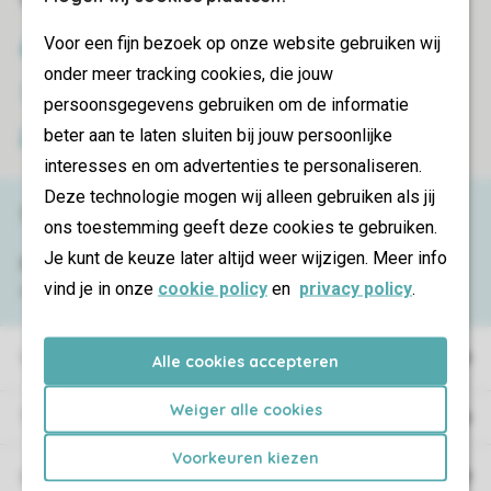
Veilig en snel online boeken
Voor een fijn bezoek op onze website gebruiken wij
SSL certificaat
onder meer tracking cookies, die jouw
Veilige gegevensoverdracht
persoonsgegevens gebruiken om de informatie
beter aan te laten sluiten bij jouw persoonlijke
Veilige betaling
interesses en om advertenties te personaliseren.
Deze technologie mogen wij alleen gebruiken als jij
Service & contact
ons toestemming geeft deze cookies te gebruiken.
Je kunt de keuze later altijd weer wijzigen. Meer info
Bekijk de
veelgestelde vragen
of neem
vind je in onze
cookie policy
en
privacy policy
.
contact op met het
Contact Center
.
Vakantieparken
Alle cookies accepteren
Weiger alle cookies
Type vakantie
Voorkeuren kiezen
Campings