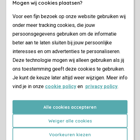
Mogen wij cookies plaatsen?
Voor een fijn bezoek op onze website gebruiken wij
onder meer tracking cookies, die jouw
persoonsgegevens gebruiken om de informatie
beter aan te laten sluiten bij jouw persoonlijke
interesses en om advertenties te personaliseren.
Deze technologie mogen wij alleen gebruiken als jij
ons toestemming geeft deze cookies te gebruiken.
Je kunt de keuze later altijd weer wijzigen. Meer info
vind je in onze
cookie policy
en
privacy policy
.
Alle cookies accepteren
Weiger alle cookies
Voorkeuren kiezen