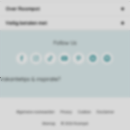
Over Roompot
Veilig betalen met
Follow Us
Facebook
Instagram
Tiktok
Youtube
Pinterest
Linkedin
Spotify
Vakantietips & inspiratie?
Algemene voorwaarden
Privacy
Cookies
Disclaimer
Sitemap
© 2026 Roompot