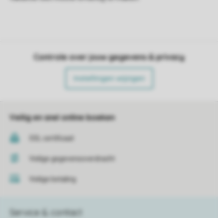
Controle over jouw gegevens & privacy
Instellingen wijzigen
Veilig en snel online boeken
SSL certificaat
Veilige gegevensoverdracht
Veilige betaling
Service & contact