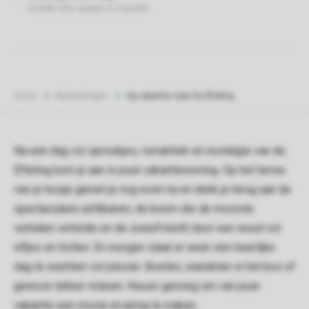
Home
Aanbiedingen
Op vakantie naar De Efteling
Na een dag vol sprookjes, romantiek en nostalgie van de
Efteling kom je aan in jouw vakantiewoning. Op het terras
van je huisje geniet je nog even na en denk je terug aan de
spectaculaire achtbanen, de boom die de mooiste
verhalen vertelde en de zweefvlucht door een woud vol
elfjes en trollen. En morgen staat er weer een heerlijke
dag te wachten vol plezier. Bowlen, wandelen in het bos of
gewoon lekker relaxen. Keuze genoeg om van jouw
vakantie een mooie ervaring te maken.