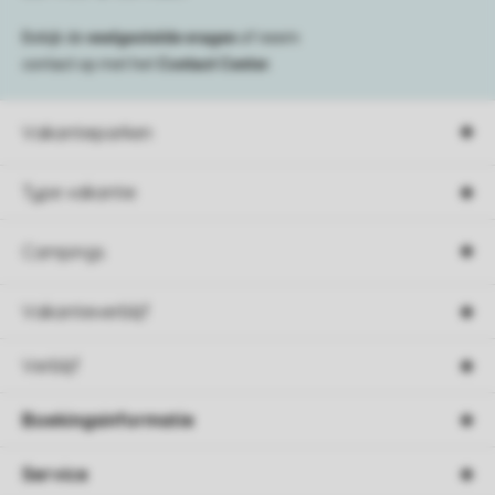
Bekijk de
veelgestelde vragen
of neem
contact op met het
Contact Center
.
Vakantieparken
Type vakantie
Campings
Vakantieverblijf
Verblijf
Boekingsinformatie
Service