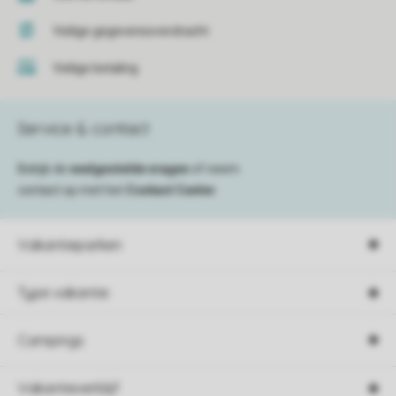
Veilige gegevensoverdracht
Veilige betaling
Service & contact
Bekijk de
veelgestelde vragen
of neem
contact op met het
Contact Center
.
Vakantieparken
Type vakantie
Campings
Vakantieverblijf