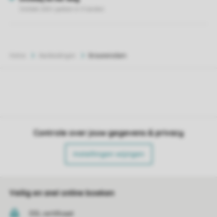
Home
Aanbiedingen
Brouwersdam
Controle over jouw gegevens & privacy
Instellingen wijzigen
Veilig en snel online boeken
SSL certificaat