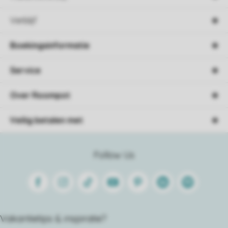
Verblijf
Boekingsinformatie
Service
Over Roompot
Veilig betalen met
Follow Us
Facebook
Instagram
Tiktok
Youtube
Pinterest
Linkedin
Spotify
Vakantietips & inspiratie?