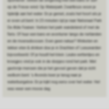
sportiever: verken de omgeving met een kano of surf
op de Friese wind. Op Waterpark Zwartkruis woon je
tijdelijk aan het water. En je geniet, zoals het hoort als je
er even uit bent. In 25 minuten rijd je naar Nationaal Park
De Alde Feanen. Verken het park wandelend of met de
fiets. Of huur een kano en avonturier langs de rietlanden
en de moerasbossen. Even geen natuur? Winkelen en
lekker eten & drinken doe je in Drachten of Leeuwarden
bijvoorbeeld. Of je houdt het klein. Leuke eettentjes en
kroegjes vind je ook in de dorpjes rond het park. Met
gastvrije mensen die je het gevoel geven dat je écht
welkom bent. 's Avonds keer je terug naar je
waterbungalow. En je kijkt nog eens over het water. Het
was weer een mooie dag.