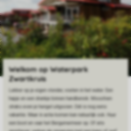
Welkom op Waterpark
Zwartkruis
Lekker op je eigen vlonder, voeten in het water. Een
hapje en een drankje binnen handbereik. Misschien
straks even je hengel uitgooien. Dát is nog eens
vakantie. Maar in actie komen kan natuurlijk ook. Huur
een boot en vaar het Bergumermeer op. Of iets