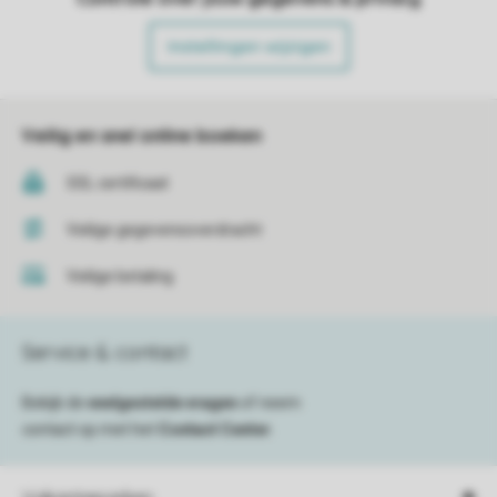
Instellingen wijzigen
Veilig en snel online boeken
SSL certificaat
Veilige gegevensoverdracht
Veilige betaling
Service & contact
Bekijk de
veelgestelde vragen
of neem
contact op met het
Contact Center
.