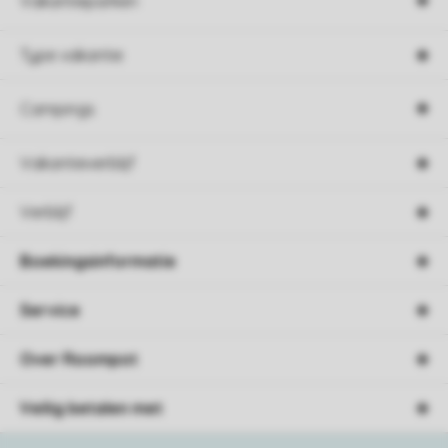
Vakantieparken
Type vakantie
Campings
Vakantieverblijf
Verblijf
Boekingsinformatie
Service
Over Roompot
Veilig betalen met