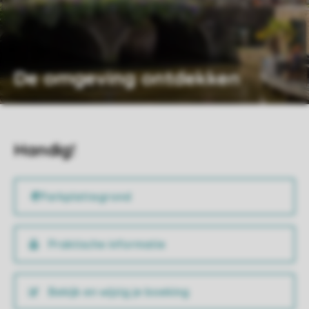
De omgeving ontdekken
Handig!
Praktische informatie
Bekijk en wijzig je boeking