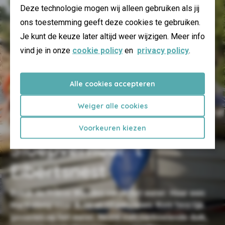
Deze technologie mogen wij alleen gebruiken als jij
ons toestemming geeft deze cookies te gebruiken.
Je kunt de keuze later altijd weer wijzigen. Meer info
vind je in onze
cookie policy
en
privacy policy
.
Alle cookies accepteren
Weiger alle cookies
Voorkeuren kiezen
Sloepverhuur 't
Eibertsnest
Bekijk de Friese Wouden vanaf het water. Huur een
Maril sloep voor 8, 10 of 12 personen. Kom heerlijk
genieten op het water. Neem een verkoelende duik,