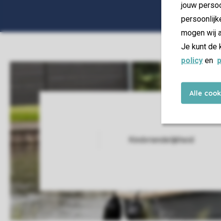
jouw persoo
persoonlijk
mogen wij a
Je kunt de 
policy
en
p
Alle coo
Kindvriendelijkheid
Service Rating from our guests