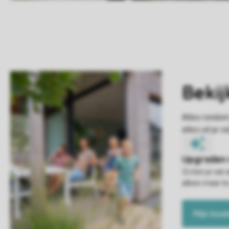
Zo ben je van 
alleen maar te
Mijn boe