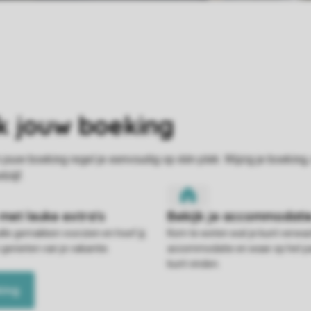
alle gemakken voorzien en hoef jij
Kom te weten wat je kunt verwac
 genieten van je vakantie.
accommodatie en waar op het pa
kunt vinden.
king