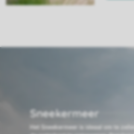
Sneekermeer
Het Sneekermeer is ideaal om te zeile