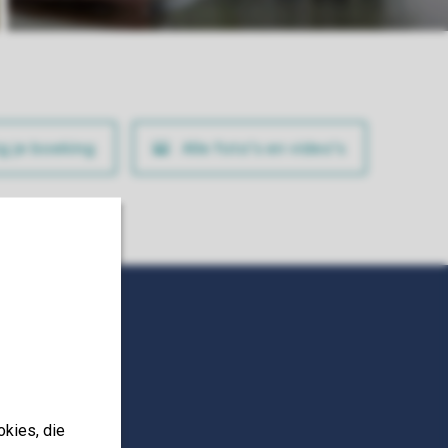
ig je boeking
Alle foto’s en video’s
okies, die