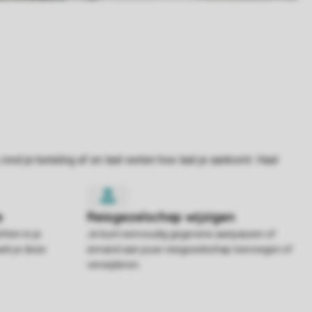
hten in je
Je kunt eenvoudig gegevens aanpassen of
rk je deze
iemand aan jouw reisgezelschap toevoegen of
verwijderen.