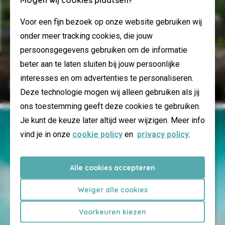
Voor een fijn bezoek op onze website gebruiken wij
onder meer tracking cookies, die jouw
persoonsgegevens gebruiken om de informatie
beter aan te laten sluiten bij jouw persoonlijke
interesses en om advertenties te personaliseren.
Extra luxe genieten
Deze technologie mogen wij alleen gebruiken als jij
ons toestemming geeft deze cookies te gebruiken.
Je kunt de keuze later altijd weer wijzigen. Meer info
vind je in onze
cookie policy
en
privacy policy
.
Alle cookies accepteren
Weiger alle cookies
Voorkeuren kiezen