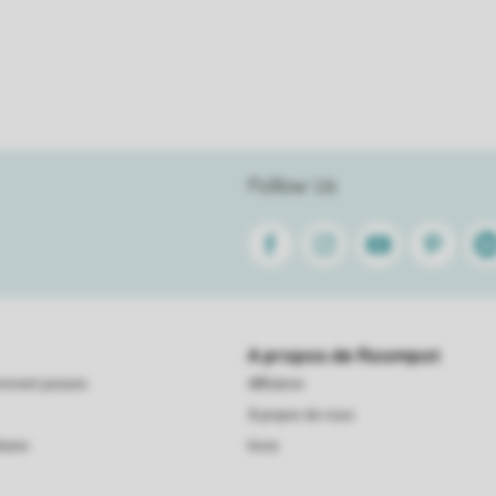
Follow Us
Facebook
Instagram
Youtube
Pinterest
Lin
A propos de Roompot
emment posees
Affiliation
À propos de nous
taire
Koos