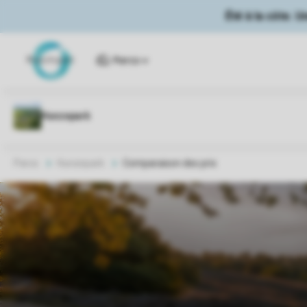
Été à la côte. 
Parcs
Parcs
Hunzepark
Comparaison des prix