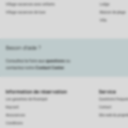
Village vacances avec enfants
Lodge
Village vacances de luxe
Maison de plage
Villa
Besoin d’aide ?
Consultez la foire aux
questions
ou
contactez notre
Contact Center
.
Information de réservation
Service
Les garanties de Roompot
Questions frequ
Keycard
Contact
Assurances
Site web du proprié
Conditions