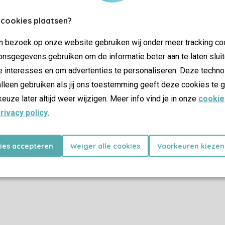
 cookies plaatsen?
Plus d’infos et préférences
jn bezoek op onze website gebruiken wij onder meer tracking co
nsgegevens gebruiken om de informatie beter aan te laten sluit
e interesses en om advertenties te personaliseren. Deze techno
Certificat SSL
lleen gebruiken als jij ons toestemming geeft deze cookies te g
keuze later altijd weer wijzigen. Meer info vind je in onze
cookie
rivacy policy
.
Promotions
kies accepteren
Weiger alle cookies
Voorkeuren kiezen
Dernière minutes
as