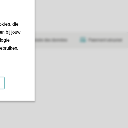
okies, die
en bij jouw
logie
Transmission sécurisée des données
Paiement sécurisé
ebruiken.