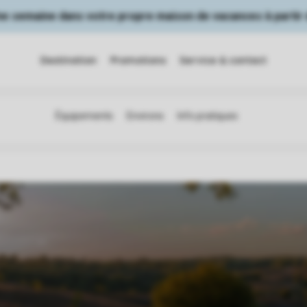
Une semaine dans votre propre maison de vacances à partir 
Destination
Promotions
Service & contact