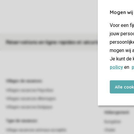
Mogen wij
Voor een fi
jouw persoo
persoonlijk
Réservations en ligne rapides et sécurisées
mogen wij a
Je kunt de 
policy
en
p
Villages de vacances
Campings
Alle coo
Villages vacances Pays-Bas
Campings
Villages vacances Allemagne
Campings Pays-B
Villages vacances Belgique
Hébergement
Type de vacances
Bungalow
Village vacances animaux acceptés
Chalet