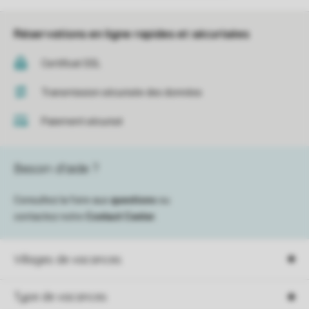
Réservations en ligne rapides et sécurisées
Certificat SSL
Transmission sécurisée des données
Paiement sécurisé
Besoin d’aide ?
Consultez la foire aux
questions
ou
contactez notre
Contact Center
.
Villages de vacances
Type de vacances