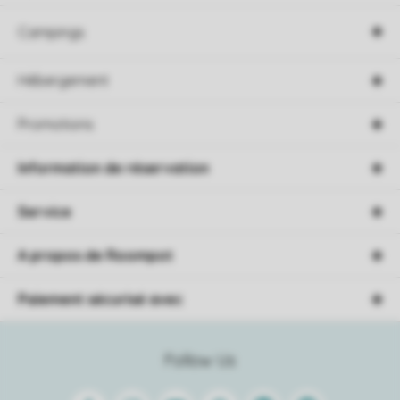
Campings
Hébergement
Promotions
Information de réservation
Service
A propos de Roompot
Paiement sécurisé avec
Follow Us
Facebook
Instagram
Youtube
Pinterest
Linkedin
Spotify