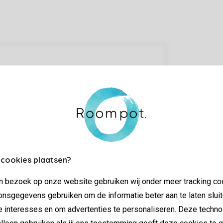
 cookies plaatsen?
jn bezoek op onze website gebruiken wij onder meer tracking co
nsgegevens gebruiken om de informatie beter aan te laten sluit
e interesses en om advertenties te personaliseren. Deze techno