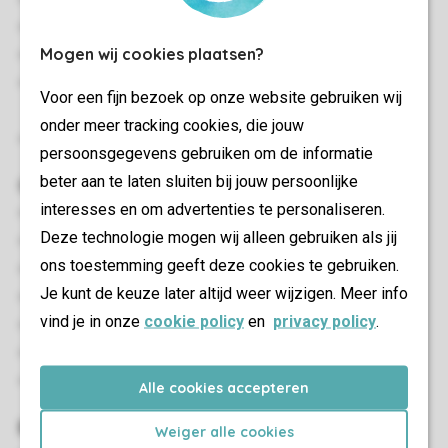
Convient pour 6 personnes
Mogen wij cookies plaatsen?
Interdiction de fumer
Les animaux domestiques sont autorisés dans certains
Voor een fijn bezoek op onze website gebruiken wij
logements
onder meer tracking cookies, die jouw
Etiquette énergétique: E
persoonsgegevens gebruiken om de informatie
beter aan te laten sluiten bij jouw persoonlijke
Chambre(s) à coucher
interesses en om advertenties te personaliseren.
Nombre de chambres: 3
Deze technologie mogen wij alleen gebruiken als jij
Chambres au RDC: 3
ons toestemming geeft deze cookies te gebruiken.
Chambre au RDC
Je kunt de keuze later altijd weer wijzigen. Meer info
Nombre de lits doubles: 1
vind je in onze
cookie policy
en
privacy policy
.
De lits simples: 4
Lits à sommiers
Couettes et oreillers une personne
Alle cookies accepteren
Extérieur
Weiger alle cookies