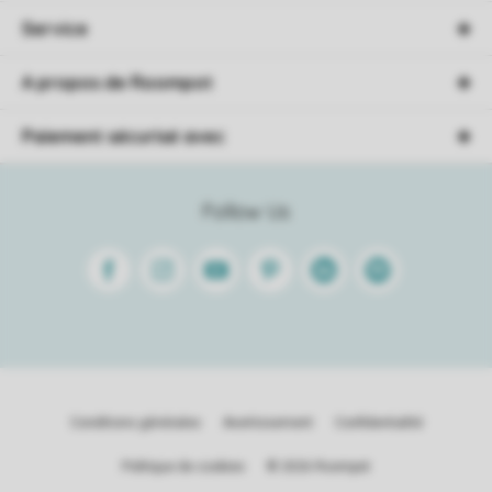
Service
A propos de Roompot
Paiement sécurisé avec
Follow Us
Facebook
Instagram
Youtube
Pinterest
Linkedin
Spotify
Conditions générales
Avertissement
Confidentialité
Politique de cookies
© 2026 Roompot