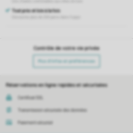
Contrôle de votre vie privée
Plus d’infos et préférences
Réservations en ligne rapides et sécurisées
Certificat SSL
Transmission sécurisée des données
Paiement sécurisé