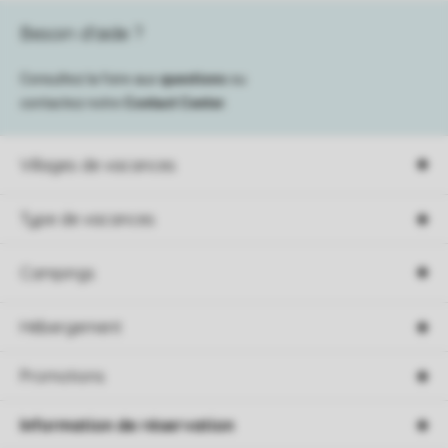
Besoin d’aide ?
Consultez la foire aux
questions
ou
contactez notre
Contact Center
.
Villages de vacances
Type de vacances
Campings
Hébergement
Promotions
Information de réservation