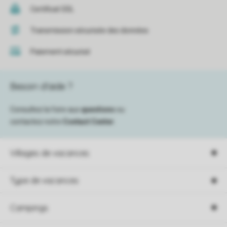
Certificat SSL
Transmission sécurisée des données
Paiement sécurisé
Besoin d’aide ?
Consultez la foire aux
questions
ou
contactez notre
Contact Center
.
Villages de vacances
Type de vacances
Campings