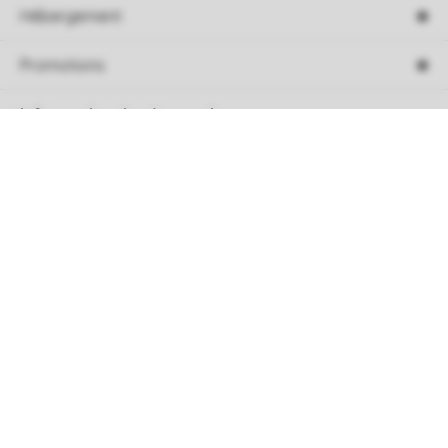
Hébergement
Promotions
Information de réservation
Trier
Service
A propos de Roompot
Paiement sécurisé avec
Follow Us
Facebook
Instagram
Youtube
Pinterest
Linkedin
Spotify