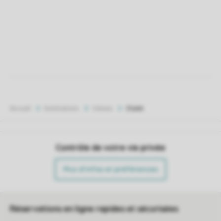
Accueil
Destinations
Veluwe
Chalet
Contrôle de votre vie privée
Plus d’infos et préférences
Réservations en ligne rapides et sécurisées