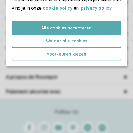
Campings
vind je in onze
cookie policy
en
privacy policy
.
Hébergement
Alle cookies accepteren
Promotions
Weiger alle cookies
Information de réservation
Voorkeuren kiezen
Service
A propos de Roompot
Paiement sécurisé avec
Follow Us
Facebook
Instagram
Youtube
Pinterest
Linkedin
Spotify