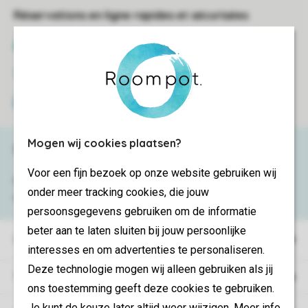
Réservations en ligne rapides et sécurisées
Certificat SSL
Transmission sécurisée des données
Paiement sécurisé
Mogen wij cookies plaatsen?
Besoin d’aide ?
Voor een fijn bezoek op onze website gebruiken wij
Consultez la foire aux
questions
ou
onder meer tracking cookies, die jouw
contactez notre
Contact Center
.
persoonsgegevens gebruiken om de informatie
beter aan te laten sluiten bij jouw persoonlijke
Villages de vacances
interesses en om advertenties te personaliseren.
Deze technologie mogen wij alleen gebruiken als jij
Type de vacances
ons toestemming geeft deze cookies te gebruiken.
Je kunt de keuze later altijd weer wijzigen. Meer info