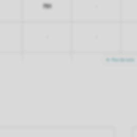
751
-
-
-
Plus de nuits