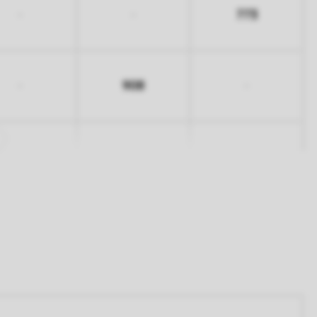
773
-
-
908
-
-