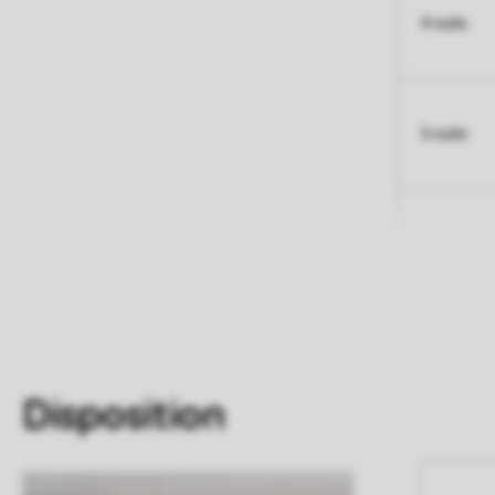
4 nuits
5 nuits
Disposition