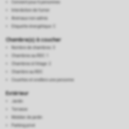
Convient pour 6 personnes
Interdiction de fumer
Animaux non admis
Etiquette énergétique: C
Chambre(s) à coucher
Nombre de chambres: 3
Chambres au RDC: 1
Chambres à l'étage: 2
Chambre au RDC
Couettes et oreillers une personne
Extérieur
Jardin
Terrasse
Mobilier de jardin
Parking privé