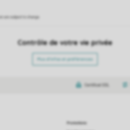
on are subject to change.
Contrôle de votre vie privée
Plus d’infos et préférences
Certificat SSL
Promotions