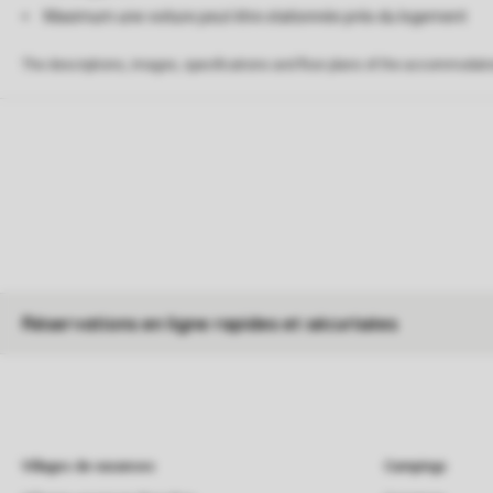
Maximum une voiture peut être stationnée près du logement
The descriptions, images, specifications and floor plans of the accommodati
Réservations en ligne rapides et sécurisées
Villages de vacances
Campings