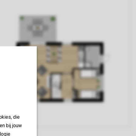
okies, die
en bij jouw
logie