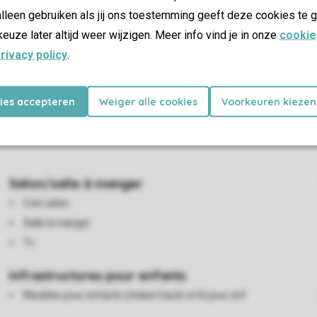
lleen gebruiken als jij ons toestemming geeft deze cookies te g
keuze later altijd weer wijzigen. Meer info vind je in onze
cookie
es
rivacy policy
.
èrement meublé pour le nombre indiqué de personnes, cuisine ave
kies accepteren
Weiger alle cookies
Voorkeuren kiezen
din et parasol. Le bungalow standard dispose d'une salle de bain
sée.Bon à savoir : ce logement n'est pas situé sur Zeebad, mai
Salon/salle à manger
Coin salon
Salle à manger
Tv
Infrastructures pour enfants
Meubles pour enfants (chaise haute et lit pour enf