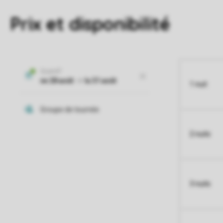
Prix et disponibilité
1 nuit
2 nuits
3 nuits