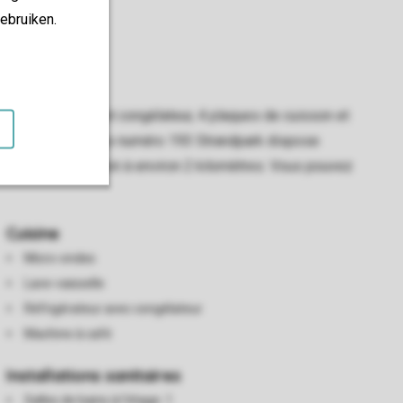
ebruiken.
c réfrigérateur et congélateur, 4 plaques de cuisson et
 au premier étage. Le numéro 193 Strandpark dispose
s sur un parc voisin à environ 2 kilomètres. Vous pouvez
Cuisine
Micro-ondes
Lave-vaisselle
Réfrigérateur avec congélateur
Machine à café
Installations sanitaires
Salles de bains à l'étage: 1