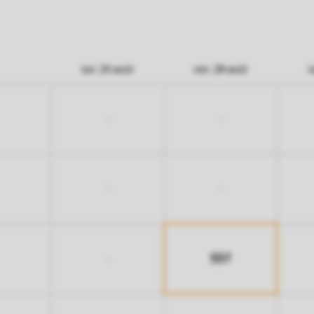
lun. 24 août
ven. 28 août
l
-
-
-
-
557
-