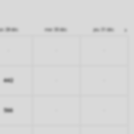
un. 28 déc.
mer. 30 déc.
jeu. 31 déc.
-
-
-
442
-
-
566
-
-