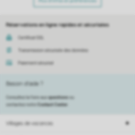
Plus d’infos et préférences
Réservations en ligne rapides et sécurisées
Certificat SSL
Transmission sécurisée des données
Paiement sécurisé
Besoin d’aide ?
Consultez la foire aux
questions
ou
contactez notre
Contact Center
.
Villages de vacances