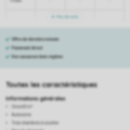
-
-
-
5 nuits
Plus de nuits
Toutes
les caractéristiques
Informations générales
Circa 60 m²
Autonome
Trois chambres à coucher