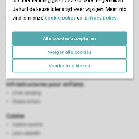
ons toestemming geeft deze cookies te gebruiken.
Parasol
Je kunt de keuze later altijd weer wijzigen. Meer info
Salon/salle à manger
vind je in onze
cookie policy
en
privacy policy
.
Coin salon
Salle à manger
Alle cookies accepteren
Cheminée
Weiger alle cookies
Tv écran plat
Radio
Voorkeuren kiezen
Boîte de jeux
Infrastructures pour enfants
Lit de camping
Chaise enfant
Cuisine
Cuisine ouverte
Lave-vaisselle