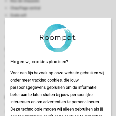
Rez-de-chaussée
Chauffage central
Gratis wifi
Les animaux domestiques sont autorisés dans certains
logements
Convenant aux hôtes atteints de MPOC
Chambre(s) à coucher
Chambre à coucher avec boxspring 1 personne
Mogen wij cookies plaatsen?
Chambre à coucher avec lits superposés
Chambre à coucher avec deux boxsprings et 1 personne et
Voor een fijn bezoek op onze website gebruiken wij
lavabo
onder meer tracking cookies, die jouw
Lits avec couettes et coussins
persoonsgegevens gebruiken om de informatie
beter aan te laten sluiten bij jouw persoonlijke
Extérieur
interesses en om advertenties te personaliseren.
Terrasse
Deze technologie mogen wij alleen gebruiken als jij
Mobilier de jardin