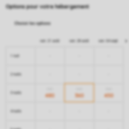
Options pour votre hébergement
ven. 21 août
ven. 28 août
ven. 04 sept.
-
-
-
1 nuit
-
-
-
2 nuits
540
540
560
3 nuits
480
360
450
-
-
-
4 nuits