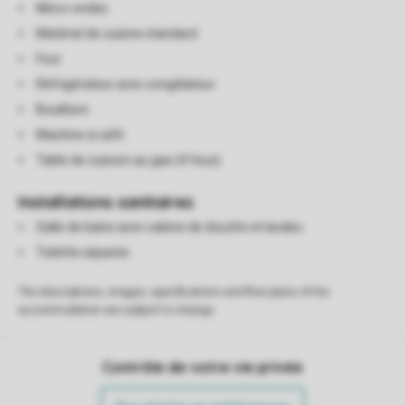
Micro-ondes
Matériel de cuisine standard
Four
Réfrigérateur avec congélateur
Bouilloire
Machine à café
Table de cuisson au gaz (4 feux)
Installations sanitaires
Salle de bains avec cabine de douche et lavabo
Toilette séparée
The descriptions, images, specifications and floor plans of the
accommodation are subject to change.
Contrôle de votre vie privée