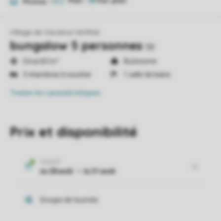
Plan
1
Photos
17
Village de Vacance Wirfttal
bungalow 5 personnes
5B
Circa 60 m²
Autonome
3 chambres à coucher
1 salle de bains
Toutes
les caractéristiques
Prix et disponibilité