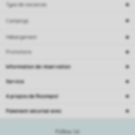
Type de vacances
Campings
Hébergement
Promotions
Information de réservation
Service
A propos de Roompot
Paiement sécurisé avec
Follow Us