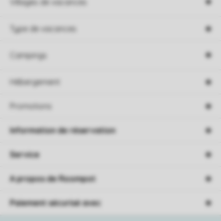
Villages de vacances
Type de vacances
Campings
Hébergement
Promotions
Information de réservation
Service
A propos de Roompot
Paiement sécurisé avec