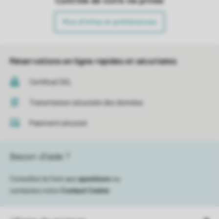
Contrôle de votre vie privée
Plus d’infos et préférences
Réservations en ligne rapides et sécurisées
Certificat SSL
Transmission sécurisée des données
Paiement sécurisé
Besoin d’aide ?
Consultez la foire aux
questions
ou
contactez notre
Contact Center
.