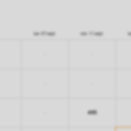
lun. 07 sept.
ven. 11 sept.
l
-
-
-
-
495
-