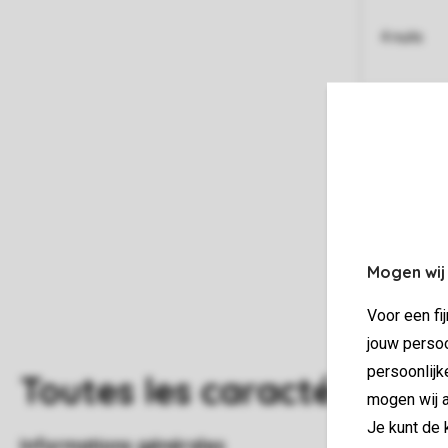
4 nuits
5 nuits
Mogen wij
Voor een fi
jouw persoo
persoonlijk
Toutes
les caractéristiqu
mogen wij a
Je kunt de 
Informations générales