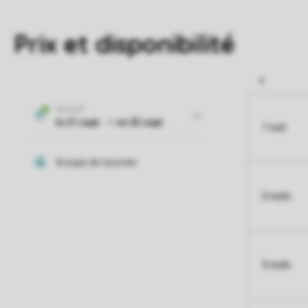
Prix et disponibilité
1 nuit
2 nuits
3 nuits