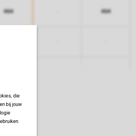
464
464
-
-
-
-
okies, die
en bij jouw
logie
ebruiken.
Cuisine