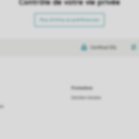
Contrôle de votre vie privée
Plus d’infos et préférences
Certificat SSL
Promotions
Dernière minutes
as