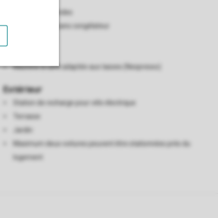
Four à micro-ondes
Réfrigérateur sans congélateur
Lave-vaisselle
Bouilloire
Machine à café adaptée aux tasses (Nespresso)
Extérieur
Station de recharge pour vélo électrique
Terrasse
Jardin
Maximum deux voitures peuvent être stationnées près du
logement