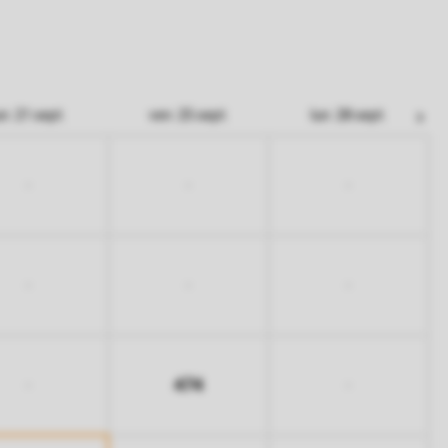
un. 21 sept.
ven. 25 sept.
lun. 28 sept.
-
-
-
-
-
-
474
-
-