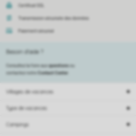
Certificat SSL
Transmission sécurisée des données
Paiement sécurisé
Besoin d’aide ?
Consultez la foire aux
questions
ou
contactez notre
Contact Center
.
Villages de vacances
Type de vacances
Campings