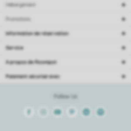
Hébergement
Promotions
Information de réservation
Service
A propos de Roompot
Paiement sécurisé avec
Follow Us
Facebook
Instagram
Youtube
Pinterest
Linkedin
Spotify