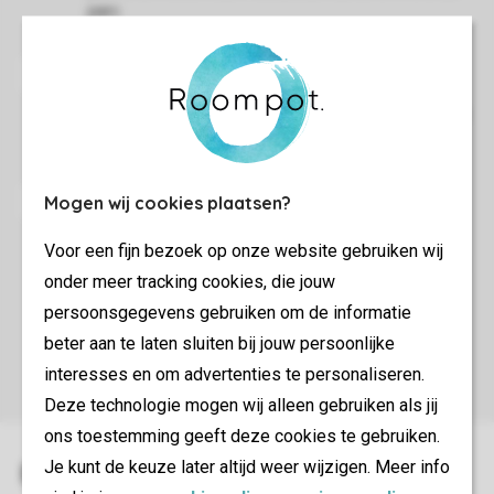
parc.
Le reste de la journée, vous êtes bien sûr les bienvenus
pour profiter des installations du parc.
Mogen wij cookies plaatsen?
Nous vous demandons de laisser le logement propre,
Voor een fijn bezoek op onze website gebruiken wij
d'enlever les déchets, de décharger le lave-vaisselle et
onder meer tracking cookies, die jouw
de ramasser les draps.
persoonsgegevens gebruiken om de informatie
beter aan te laten sluiten bij jouw persoonlijke
interesses en om advertenties te personaliseren.
Deze technologie mogen wij alleen gebruiken als jij
ons toestemming geeft deze cookies te gebruiken.
Je kunt de keuze later altijd weer wijzigen. Meer info