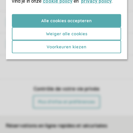
vind je in onze
cookie policy
en
privacy policy
.
Alle cookies accepteren
Wi-Fi
Weiger alle cookies
Animaux de compagnie
Voorkeuren kiezen
Contrôle de votre vie privée
Plus d’infos et préférences
Réservations en ligne rapides et sécurisées