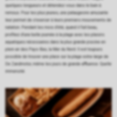
quelques longueurs et détendez-vous dans le bain à
remous. Pour les plus jeunes, une pataugeoire amusante
leur permet de s'exercer à leurs premiers mouvements de
natation. Pendant les mois d'été, quand il fait beau,
profitez d'une belle journée à la plage avec les plaisirs
aquatiques nécessaires dans la plus grande piscine en
plein air des Pays-Bas, la Mer du Nord. Il est toujours
possible de trouver une place sur la plage extra-large de
De Zandmotor, même les jours de grande affluence. Quelle
immensité.