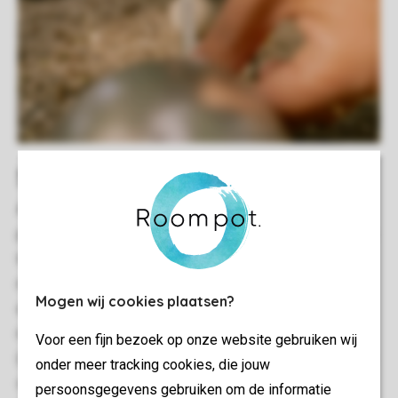
Sports et jeu
Affrontez-vous les uns les autres lors d'une partie de
padel, de mini-golf ou de pétanque. Le terrain de padel se
trouve au milieu du parc, à côté de la place centrale, alors
montrez ce que vous savez faire. Une partie de mini-golf
Mogen wij cookies plaatsen?
est particulièrement spéciale le soir, lorsque le terrain de
mini-golf se transforme en terrain de golf au clair de lune
Voor een fijn bezoek op onze website gebruiken wij
(de septembre à mai), où les trous sont éclairés de façon
onder meer tracking cookies, die jouw
charmante et les parties deviennent lumineuses dans
persoonsgegevens gebruiken om de informatie