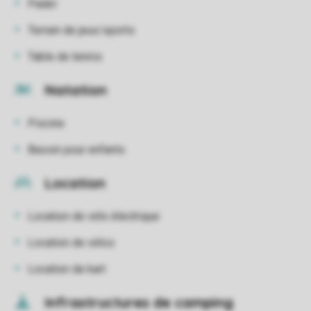
Padel
Terrain de jeux/sports
Table de tennis
Natation
Piscine
Bassin pour enfants
Location
Location de vélo électrique
Location de vélos
Location de kart
Infrastructures de camping