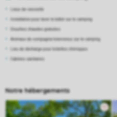
Lieux de vaisselle
Installation pour laver le bébé sur le camping
Douches chaudes gratuites
Animaux de compagnie bienvenus sur le camping
Lieu de décharge pour toilettes chimiques
Cabines sanitaires