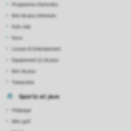
Programme d'activités
Aire de jeux intérieure
Kids club
Koos
Leisure & Entertainment
Equipement (s) de jeux
Aire de jeux
Trampoline
Sports et jeux
Pétanque
Mini-golf