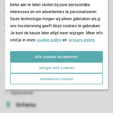
l'obscurité. Impressionnant. Le terrain de sport et de jeu
beter aan te laten sluiten bij jouw persoonlijke
multifonctionnel permet de donner des coups de pied ou
interesses en om advertenties te personaliseren.
de lancer un ballon. N'oubliez pas d'apporter ou de louer
Deze technologie mogen wij alleen gebruiken als jij
un vélo (électrique) pour explorer l'impressionnant littoral
ons toestemming geeft deze cookies te gebruiken.
de La Haye (et de ses environs).
Je kunt de keuze later altijd weer wijzigen. Meer info
vind je in onze
cookie policy
en
privacy policy
.
Toutes les choses au clair
Alle cookies accepteren
Restauration
Weiger alle cookies
Brasserie
Voorkeuren kiezen
Snackbar
Supermarché
Enfants