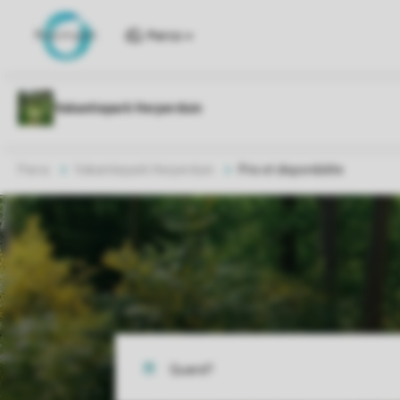
Parcs
Parcs
Vakantiepark Herperduin
Prix et disponibilite