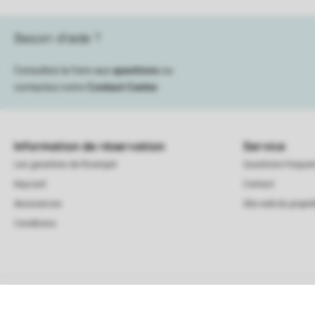
Besoin d’aide ?
Consultez la foire aux
questions
ou
contactez notre
Contact Center
.
Information de réservation
Service
Les garanties de Roompot
Questions frequ
Keycard
Contact
Assurances
Site web du proprié
Conditions
Conditions