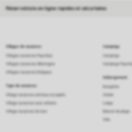
Réservations en ligne rapides et sécurisées
Villages de vacances
Campings
Villages vacances Pays-Bas
Campings
Villages vacances Allemagne
Campings Pays-B
Villages vacances Belgique
Hébergement
Type de vacances
Bungalow
Village vacances animaux acceptés
Chalet
Village vacances avec enfants
Lodge
Village vacances de luxe
Maison de plage
Villa