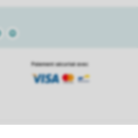
kedin
Spotify
Paiement sécurisé avec
6 Roompot