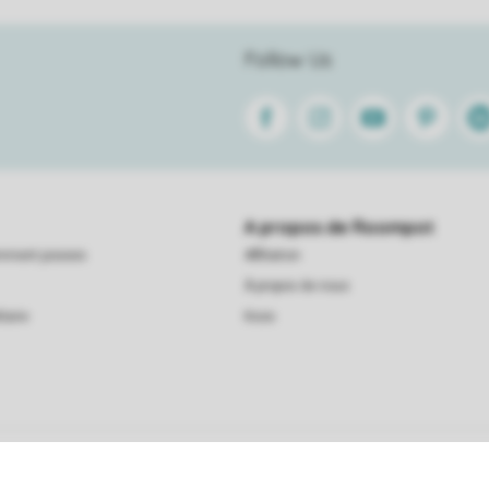
Follow Us
Facebook
Instagram
Youtube
Pinterest
Lin
A propos de Roompot
emment posees
Affiliation
À propos de nous
taire
Koos
 générales
Avertissement
Confidentialité
Politique de cookies
© 202
Trier