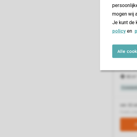
persoonlijk
mogen wij a
Je kunt de 
policy
en
p
Alle coo