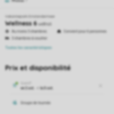
Photos
7
Vakantiepark Emslandermeer
Wellness 6
wellns6
Au moins 3 chambres
Convient pour 6 personnes
3 chambres à coucher
Toutes
les caractéristiques
Prix et disponibilité