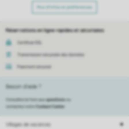
Plus d’infos et préférences
Réservations en ligne rapides et sécurisées
Certificat SSL
Transmission sécurisée des données
Paiement sécurisé
Besoin d’aide ?
Consultez la foire aux
questions
ou
contactez notre
Contact Center
.
Villages de vacances