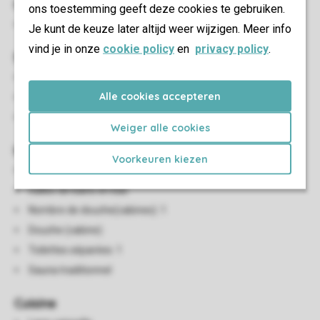
Chambre(s) à coucher
ons toestemming geeft deze cookies te gebruiken.
Nombre de chambres: 3
Je kunt de keuze later altijd weer wijzigen. Meer info
vind je in onze
cookie policy
en
privacy policy
.
Salon/salle à manger
Coin salon
Alle cookies accepteren
Salle à manger
Tv
Weiger alle cookies
Installations sanitaires
Voorkeuren kiezen
Salles de bains en bas: 1
Salles de bains en bas
Nombre de douche(cabines): 1
Douche (cabine)
Toilettes séparées: 1
Sauna traditionnel
Cuisine