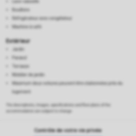
Lave-vaisselle
Bouilloire
Réfrigérateur avec congélateur
Machine à café
Extérieur
Jardin
Parasol
Terrasse
Mobilier de jardin
Maximum deux voitures peuvent être stationnées près du
logement
The descriptions, images, specifications and floor plans of the
accommodation are subject to change.
Contrôle de votre vie privée