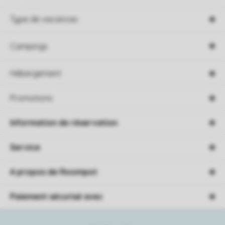
Type de vacances
Campings
Hébergement
Promotions
Information de réservation
Service
A propos de Roompot
Paiement sécurisé avec