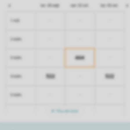
lun. 28 sept.
ven. 02 oct.
lun. 05 oct.
-
-
-
1 nuit
-
-
-
2 nuits
464
-
-
3 nuits
522
522
-
4 nuits
-
-
-
5 nuits
Plus de nuits