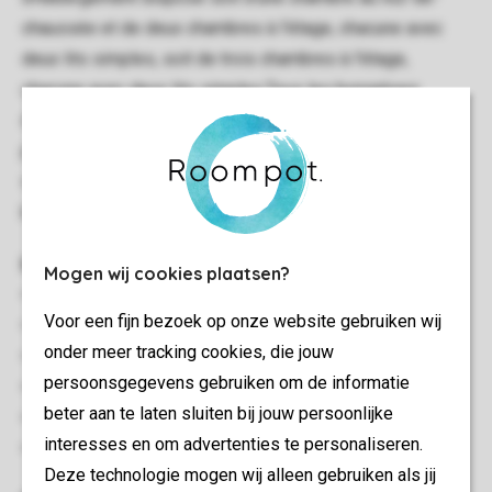
chaussée et de deux chambres à l'étage, chacune avec
deux lits simples, soit de trois chambres à l'étage,
chacune avec deux lits simples.Tous les bungalows
disposent d'un jardin avec terrasse, mobilier de jardin et
parasol. Il y a un espace de stationnement pour deux
voitures. L'intérieur/l'aménagement et l'extérieur des
bungalows peuvent différer.
Informations générales
Mogen wij cookies plaatsen?
Au moins 3 chambres
Voor een fijn bezoek op onze website gebruiken wij
Plusieurs étages
onder meer tracking cookies, die jouw
Wifi Gratuit
persoonsgegevens gebruiken om de informatie
Convient pour 6 personnes
beter aan te laten sluiten bij jouw persoonlijke
Interdiction de fumer
interesses en om advertenties te personaliseren.
Etiquette énergétique: C
Deze technologie mogen wij alleen gebruiken als jij