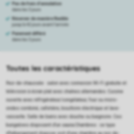
Toutes
les caractéristiques
Rez-de-chaussée : salon avec connexion Wi-Fi gratuite et
télévision à écran plat avec chaînes allemandes. Cuisine
ouverte avec réfrigérateur/congélateur, four ou micro-
ondes combiné, cafetière, bouilloire électrique et lave-
vaisselle. Salle de bains avec douche ou baignoire. Ces
bungalows disposent d'un sauna.Chambres : ce type
d'hébergement dispose soit d'une chambre au rez-de-