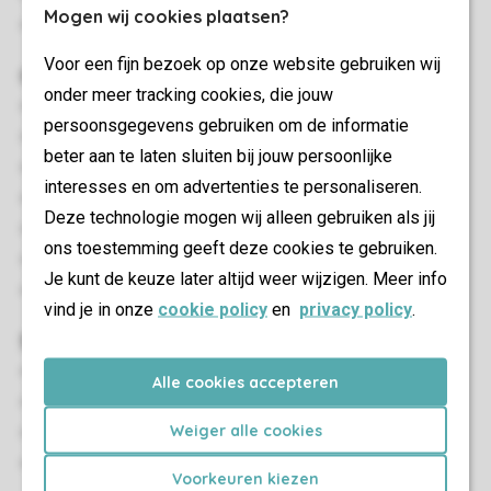
Mogen wij cookies plaatsen?
Etiquette énergétique: A
Voor een fijn bezoek op onze website gebruiken wij
Chambre(s) à coucher
onder meer tracking cookies, die jouw
Nombre de chambres: 4
persoonsgegevens gebruiken om de informatie
Chambres au RDC: 4
beter aan te laten sluiten bij jouw persoonlijke
Chambre au RDC
interesses en om advertenties te personaliseren.
De lits simples: 8
Deze technologie mogen wij alleen gebruiken als jij
Lits à sommiers
ons toestemming geeft deze cookies te gebruiken.
TV dans une chambre à coucher
Je kunt de keuze later altijd weer wijzigen. Meer info
Couettes et oreillers une personne
vind je in onze
cookie policy
en
privacy policy
.
Salon/salle à manger
Coin salon
Alle cookies accepteren
Salle à manger
Weiger alle cookies
Télévision connectée
Tv
Voorkeuren kiezen