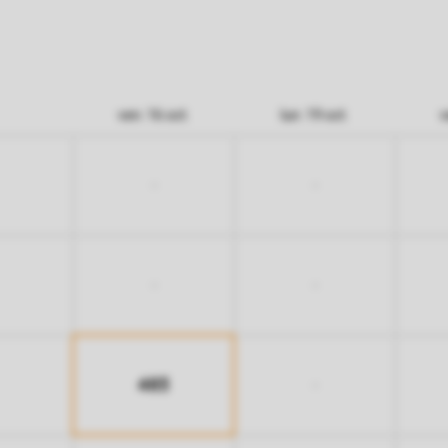
ven. 16 oct.
lun. 19 oct.
v
-
-
-
-
483
-