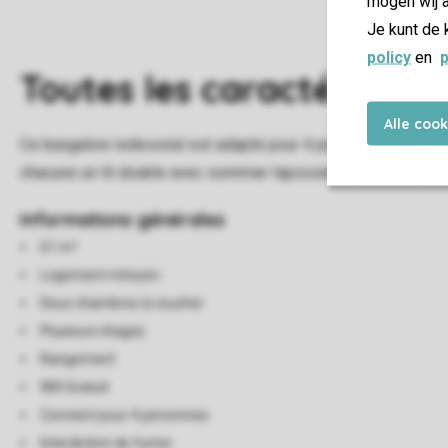
mogen wij a
Je kunt de 
policy
en
p
Toutes
les caractéristiqu
Alle coo
Ce bungalow redessiné est adapté pour 4 personnes. Le salon
chacune un lit double avec sommier tapissier et il y a une s
Informations générales
61 m²
Logement mitoyen
Deux chambres à coucher
Plusieurs étages
Rangement
Wifi Gratuit
Convient pour 4 personnes
Interdiction de fumer