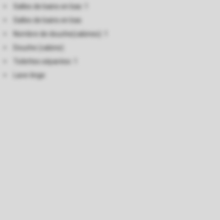
Salles de bains en bas: 1
Salles de bains en bas
Nombre de douche(cabines): 1
Douche (cabine)
Toilettes séparées: 1
Lave-linge