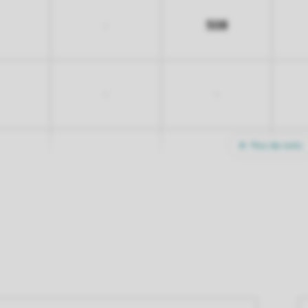
508
-
-
-
Plus de nuits