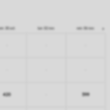
en. 30 oct.
lun. 02 nov.
ven. 06 nov.
-
-
-
-
-
-
420
399
-