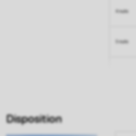
4 nuits
5 nuits
Disposition