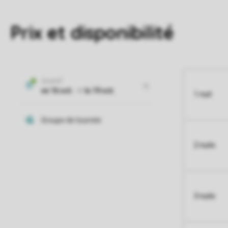
Prix et disponibilité
1 nuit
2 nuits
3 nuits