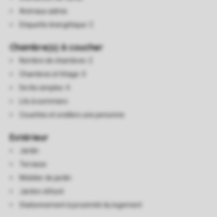
Animaux admis
Etiquette énergétique: C
Chambre(s) à coucher
Nombre de chambres: 2
Chambres à l'étage: 0
De lits simples: 4
Lits à sommiers
Couettes et oreillers une personne
Extérieur
Jardin
Terrasse
Mobilier de jardin
Jardon clôturé
Stationnement à proximité du logement