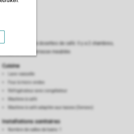
ebruiken.
 d'une machine à dosettes de café. Il y a 2 chambres,
e-linge et d'une terrasse meublée.
Cuisine
Lave-vaisselle
Four à micro-ondes
Réfrigérateur avec congélateur
Machine à café
Machine à café adaptée aux tasses (Senseo)
Installations sanitaires
Nombre de salles de bains: 1