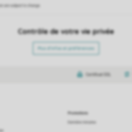
on are subject to change.
Contrôle de votre vie privée
Plus d’infos et préférences
Certificat SSL
Promotions
Dernière minutes
as