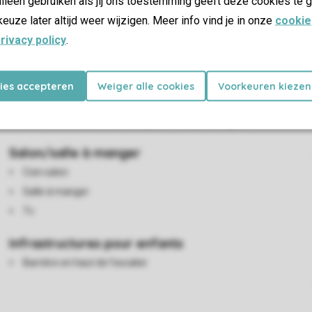
lleen gebruiken als jij ons toestemming geeft deze cookies te g
keuze later altijd weer wijzigen. Meer info vind je in onze
cookie
rivacy policy
.
es
kies accepteren
Weiger alle cookies
Voorkeuren kiezen
 dispose d'une salle à manger séparée, d'un four micro-ondes et
alle de bain avec douche. Le bungalow dispose également d'un lav
Salon/salle à manger
Coin salon
Salle à manger
Tv
Infrastructures pour enfants
Barrière en haut de l’escalier