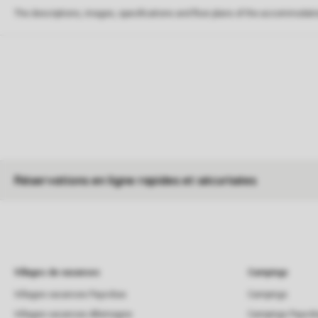
The descriptions, images, specifications and floor plans of the accommodati
Réservations en ligne rapides et sécurisées
Villages de vacances
Campings
Villages vacances Pays-Bas
Campings
Villages vacances Allemagne
Campings Pays-B