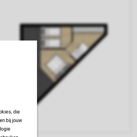
okies, die
en bij jouw
logie