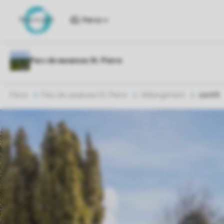
Parcs
Parcs
Parc de vacances St. Pierre
Hébergement
comf4