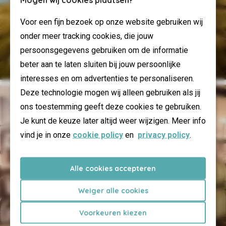
Voor een fijn bezoek op onze website gebruiken wij
onder meer tracking cookies, die jouw
3 km du parc
persoonsgegevens gebruiken om de informatie
Phare de Texel
beter aan te laten sluiten bij jouw persoonlijke
interesses en om advertenties te personaliseren.
Deze technologie mogen wij alleen gebruiken als jij
ons toestemming geeft deze cookies te gebruiken.
Je kunt de keuze later altijd weer wijzigen. Meer info
vind je in onze
cookie policy
en
privacy policy
.
Alle cookies accepteren
Weiger alle cookies
Voorkeuren kiezen