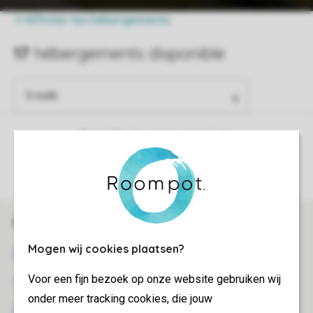
Contrôle de votre vie privée
Plus d’infos et préférences
Réservations en ligne rapides et sécurisées
Mogen wij cookies plaatsen?
Certificat SSL
Voor een fijn bezoek op onze website gebruiken wij
Transmission sécurisée des données
onder meer tracking cookies, die jouw
Paiement sécurisé