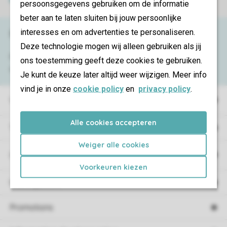
persoonsgegevens gebruiken om de informatie
beter aan te laten sluiten bij jouw persoonlijke
interesses en om advertenties te personaliseren.
Besoin d’aide ?
Deze technologie mogen wij alleen gebruiken als jij
Consultez la foire aux
questions
ou
ons toestemming geeft deze cookies te gebruiken.
contactez notre
Contact Center
.
Je kunt de keuze later altijd weer wijzigen. Meer info
vind je in onze
cookie policy
en
privacy policy
.
Villages de vacances
Alle cookies accepteren
Type de vacances
Weiger alle cookies
Campings
Voorkeuren kiezen
Hébergement
Promotions