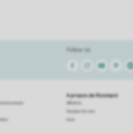
Follow Us
Facebook
Instagram
Youtube
Pinterest
Lin
A propos de Roompot
emment posees
Affiliation
À propos de nous
taire
Koos