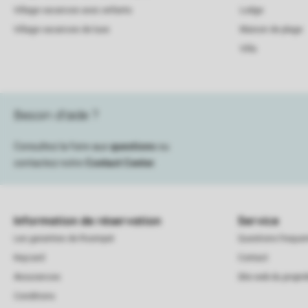
Village vacances avec enfants
Lodge
Village vacances de luxe
Maison de plage
Villa
Besoin d’aide ?
Consultez la foire aux
questions
ou
contactez notre
Contact Center
.
Information de réservation
Service
Les garanties de Roompot
Questions frequ
Keycard
Contact
Assurances
Site web du proprié
Conditions