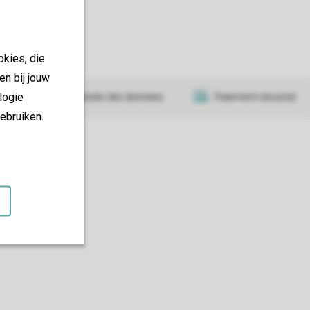
okies, die
en bij jouw
logie
Transmission sécurisée des données
Paiement sécurisé
ebruiken.