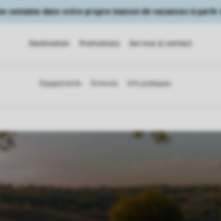
Une semaine dans votre propre maison de vacances à partir 
Destination
Promotions
Service & contact