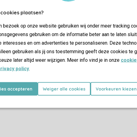
 cookies plaatsen?
Plus d’infos et préférences
jn bezoek op onze website gebruiken wij onder meer tracking co
nsgegevens gebruiken om de informatie beter aan te laten sluit
e interesses en om advertenties te personaliseren. Deze techno
Certificat SSL
lleen gebruiken als jij ons toestemming geeft deze cookies te g
keuze later altijd weer wijzigen. Meer info vind je in onze
cookie
rivacy policy
.
Promotions
kies accepteren
Weiger alle cookies
Voorkeuren kiezen
Dernière minutes
as