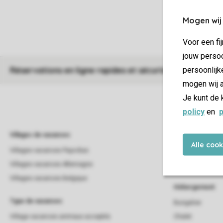
Mogen wij
Voor een fi
jouw persoo
persoonlijk
Réservations en ligne rapides et sécurisées
mogen wij a
Je kunt de 
policy
en
p
Villages de vacances
Campings
Alle coo
Villages vacances Pays-Bas
Campings
Villages vacances Allemagne
Campings Pays-B
Villages vacances Belgique
Hébergement
Type de vacances
Bungalow
Village vacances animaux acceptés
Chalet