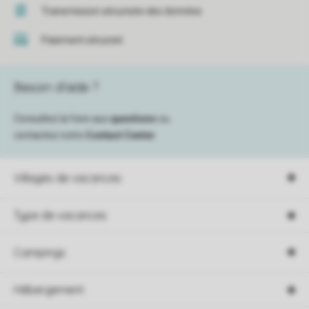
Transmission sécurisée des données
Paiement sécurisé
Besoin d’aide ?
Consultez la foire aux
questions
ou
contactez notre
Contact Center
.
Villages de vacances
Type de vacances
Campings
Hébergement