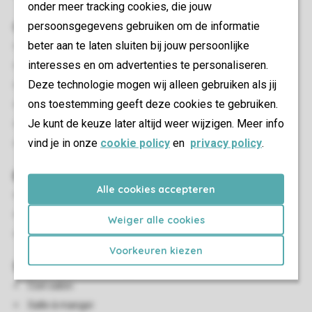
onder meer tracking cookies, die jouw
Chambre(s) à coucher
persoonsgegevens gebruiken om de informatie
beter aan te laten sluiten bij jouw persoonlijke
Nombre de chambres: 3
interesses en om advertenties te personaliseren.
Chambres au RDC: 3
Deze technologie mogen wij alleen gebruiken als jij
Chambre au RDC
ons toestemming geeft deze cookies te gebruiken.
Nombre de lits doubles: 1
Je kunt de keuze later altijd weer wijzigen. Meer info
De lits simples: 4
vind je in onze
cookie policy
en
privacy policy
.
Couettes et oreillers une personne
Extérieur
Alle cookies accepteren
Jardin
Parasol
Weiger alle cookies
Mobilier de jardin
Voorkeuren kiezen
Salon/salle à manger
Coin salon
Salle à manger