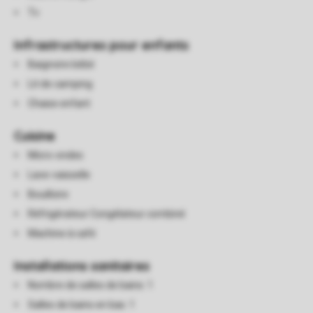
Tv
Infrastructures pour enfants
Baignoire bébé
Lit de camping
Chaise enfant
Cuisine
Micro-ondes
Lave-vaisselle
Bouilloire
Réfrigérateur Congélateur combiné
Machine à café
Installations sanitaires
Nombre de salles de bains: 1
Salles de bains en bas: 1