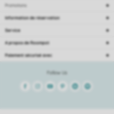
Promotions
Information de réservation
Service
A propos de Roompot
Paiement sécurisé avec
Follow Us
Facebook
Instagram
Youtube
Pinterest
Linkedin
Spotify