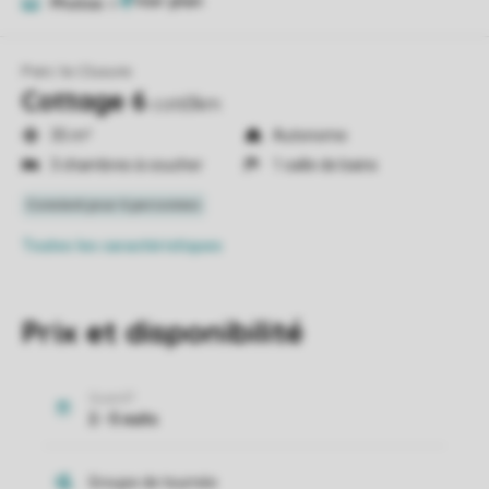
Photos
6
Parc la Clusure
Cottage 6
cot63km
35 m²
Autonome
3 chambres à coucher
1 salle de bains
Toutes
les caractéristiques
Prix et disponibilité