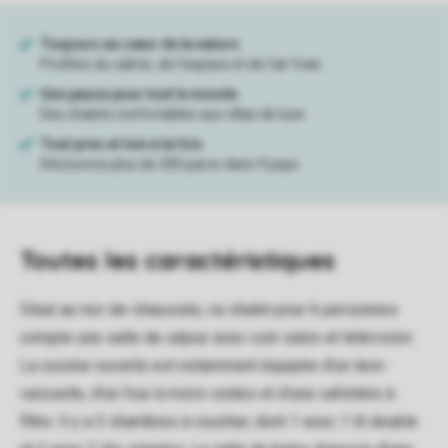
Toutes
les caractéristiques
Situé au rez-de-chaussée, ce chalet pour 6 personnes
compte une salle de séjour avec coin salon et télévision.
La cuisine ouverte est notamment équipée d'un lave-
vaisselle, d'un four à micro-ondes et d'une cafetière à
filtre. Il y a 3 chambres à coucher, dont 1 avec 1 lit double