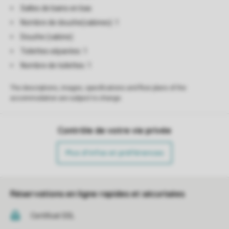
Salles de bains en bas
Nombre de douche(cabines): 1
Douche (cabine)
Toilettes séparées: 1
Nombre de toilettes: 1
The descriptions, images, specifications and floor plans of the
accommodation are subject to change.
Contrôle de votre vie privée
Plus d’infos et préférences
Réservations en ligne rapides et sécurisées
Certificat SSL