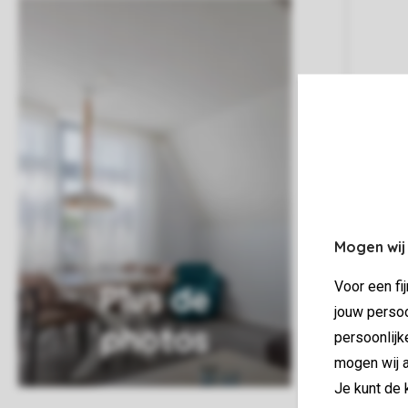
Mogen wij
Voor een fi
Plus de
jouw persoo
photos
persoonlijk
mogen wij a
Je kunt de 