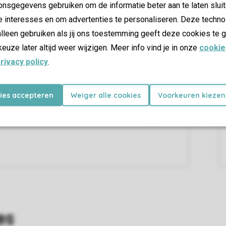
nsgegevens gebruiken om de informatie beter aan te laten sluit
e interesses en om advertenties te personaliseren. Deze techno
lleen gebruiken als jij ons toestemming geeft deze cookies te g
keuze later altijd weer wijzigen. Meer info vind je in onze
cookie
rivacy policy
.
kies accepteren
Weiger alle cookies
Voorkeuren kiezen
es