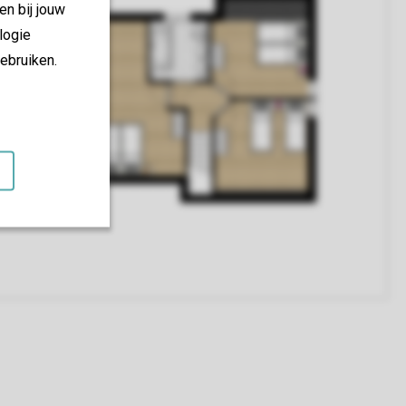
en bij jouw
logie
ebruiken.