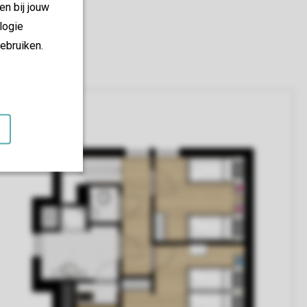
en bij jouw
logie
ebruiken.