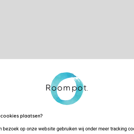
 cookies plaatsen?
jn bezoek op onze website gebruiken wij onder meer tracking co