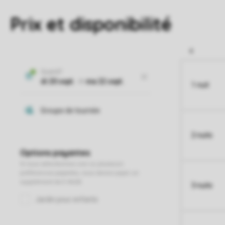
Prix et disponibilité
1 nuit
2 nuits
3 nuits