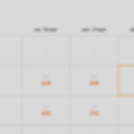
ven. 18 sept.
sam. 19 sept.
di
-
-
949
759
609
499
992
782
632
512