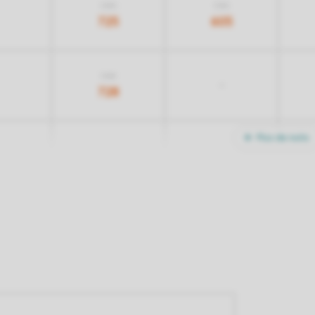
1.135
935
725
605
1.148
-
728
Plus de nuits