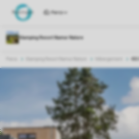
Parcs
Parcs
Glamping Resort Namur Nature
Hébergement
4BE