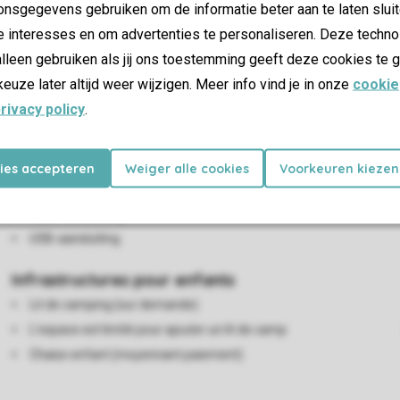
nsgegevens gebruiken om de informatie beter aan te laten sluit
e interesses en om advertenties te personaliseren. Deze techno
es
lleen gebruiken als jij ons toestemming geeft deze cookies te g
keuze later altijd weer wijzigen. Meer info vind je in onze
cookie
rivacy policy
.
Salon/salle à manger
Coin salon
Salle à manger
kies accepteren
Weiger alle cookies
Voorkeuren kiezen
Télévision connectée
HDMI-aansluiting
USB-aansluiting
Infrastructures pour enfants
Lit de camping (sur demande)
L'espace est limité pour ajouter un lit de camp
Chaise enfant (moyennant paiement)