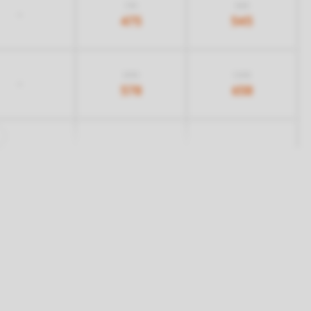
715
845
-
475
545
898
1.018
-
578
658