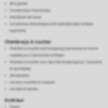
Wi-fi gratuit
Convient pour 4 personnes
Interdiction de fumer
Les animaux domestiques sont autorisés dans certains
logements
Chambre(s) à coucher
Chambre à coucher avec boxspring 2 personnes et couvre-
matelas pour 2 personnes softtoper
Chambre à coucher avec deux lits boxspring pour 1 personne
et surmatelas
Climatisation
Lits avec couettes et coussins
Lits faits à l'arrivée
Extérieur
Sauna