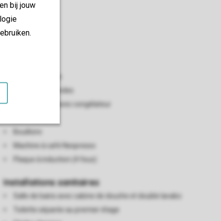
en bij jouw
logie
ebruiken.
Cuisine
Cuisine ouverte
Four à micro-ondes
Réfrigérateur avec congélateur
Lave-vaisselle
Bouilloire
Machine à café Nespresso
Plaque à induction (4 feux)
Installations sanitaires
Salle de bains avec cabine de douche et double lavabo
Toilette séparée au premier étage