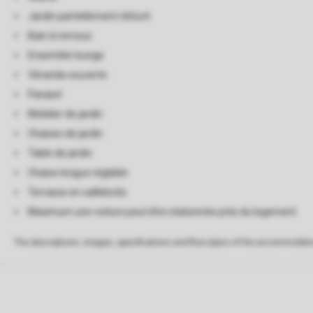
Jardin partiellement clôturé
Bain à remous
Ensemble lounge
Véranda couverte
Parasol
Mobilier de jardin
Chaises de jardin
Table de jardin
Chaise longue réglable
Terrasse en caillebotis
Maximum une voiture peut être stationnée près du logement
The descriptions, images, specifications and floor plans of the accommodati