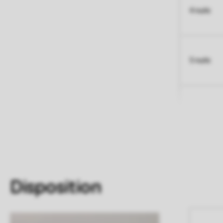
4 nuits
5 nuits
Disposition