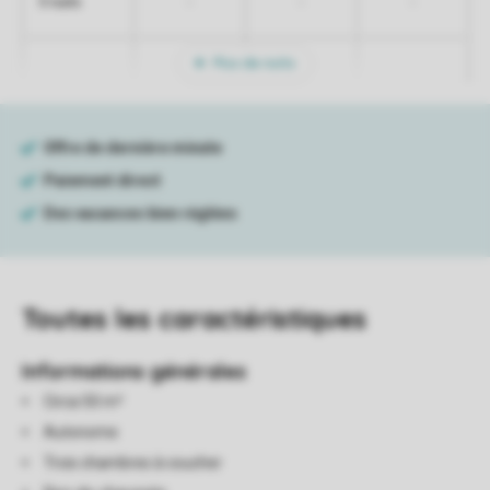
-
-
-
5 nuits
Plus de nuits
Toutes
les caractéristiques
Informations générales
Circa 50 m²
Autonome
Trois chambres à coucher