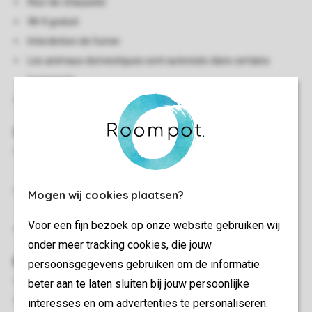
Rez-de-chaussée
Wi-fi gratuit
Interdiction de fumer
Les animaux domestiques sont autorisés dans certains
logements
Energy label: D - E
Chambre(s) à coucher
Chambre à coucher avec deux boxsprings et 1 personne et
lavabo
Deux chambres à coucher avec deux boxsprings 1
Mogen wij cookies plaatsen?
personne
Voor een fijn bezoek op onze website gebruiken wij
Lits avec couettes et coussins
onder meer tracking cookies, die jouw
Extérieur
persoonsgegevens gebruiken om de informatie
Terrasse
beter aan te laten sluiten bij jouw persoonlijke
Mobilier de jardin partiellement réglable
interesses en om advertenties te personaliseren.