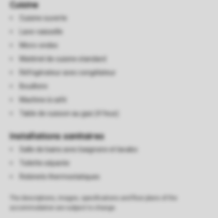
Cuisine
Cuisine ouverte
Lave-vaisselle
Micro-ondes
Matériel de cuisine standard
Réfrigérateur avec congélateur
Bouilloire
Machine à café
Table de cuisson au gaz (4 feux)
Installations sanitaires
Salle de bains avec baignoire et lavabo
Toilette séparée
Robinets thermostatiques
The descriptions, images, specifications and floor plans of the
accommodation are subject to change.