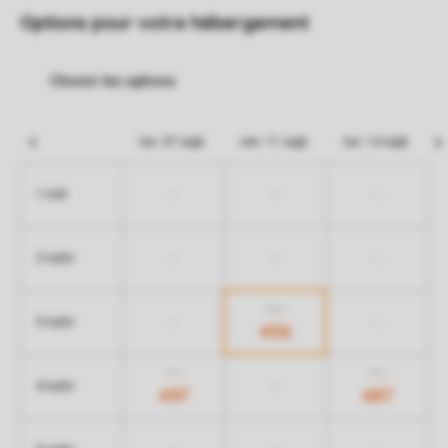
Options pour votre hébergement
lun. 07 sept.
ven. 11 sept.
lun. 14 sept.
-
-
-
1 nuit
-
-
-
2 nuits
846
-
-
3 nuits
456
777
757
-
4 nuits
497
487