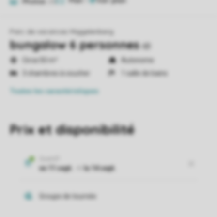
Plan
1
Photos
20
Parc de vacances Miggelenberg
bungalow 6 personnes
6B
Circa 50 m²
Autonome
3 chambres à coucher
1 salle de bains
Toutes
les caractéristiques
Prix et disponibilité