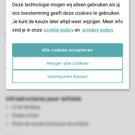
Parasol
Deze technologie mogen wij alleen gebruiken als jij
Maximum une voiture peut être stationnée près du
ons toestemming geeft deze cookies te gebruiken.
logement
Je kunt de keuze later altijd weer wijzigen. Meer info
vind je in onze
cookie policy
en
privacy policy
.
Salon/salle à manger
Coin salon
Alle cookies accepteren
Salle à manger
Cheminée
Weiger alle cookies
Chauffage central
Voorkeuren kiezen
Télévision numérique avec radio
Boîte de jeux
Infrastructures pour enfants
Lit de camping
Chaise enfant
Prises de courant sûres pour les enfants