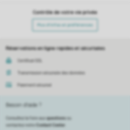
Contrôle de votre vie privée
Plus d’infos et préférences
Réservations en ligne rapides et sécurisées
Certificat SSL
Transmission sécurisée des données
Paiement sécurisé
Besoin d’aide ?
Consultez la foire aux
questions
ou
contactez notre
Contact Center
.