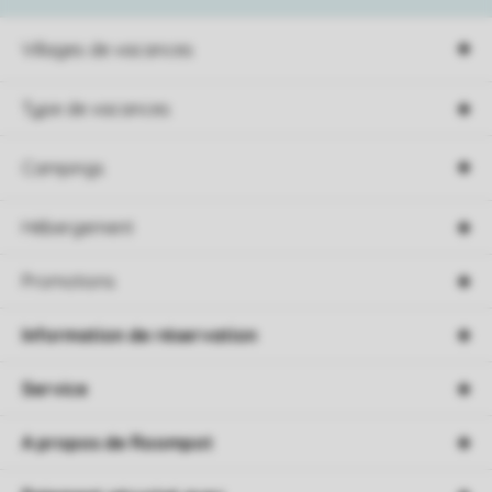
Villages de vacances
Type de vacances
Campings
Hébergement
Promotions
Information de réservation
Service
A propos de Roompot