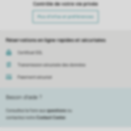
Contrôle de votre vie privée
Plus d’infos et préférences
Réservations en ligne rapides et sécurisées
Certificat SSL
Transmission sécurisée des données
Paiement sécurisé
Besoin d’aide ?
Consultez la foire aux
questions
ou
contactez notre
Contact Center
.