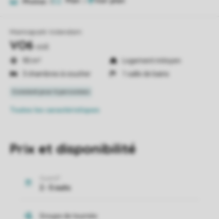
Plan
2
Photos
5
Marinapark Volendam
VO6
vo6
90 m²
Logement mitoyen
3 chambres à coucher
1 salle de bains
Toutes
les caractéristiques
Prix et disponibilité