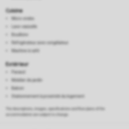
Cuisine
Micro-ondes
Lave-vaisselle
Bouilloire
Réfrigérateur avec congélateur
Machine à café
Extérieur
Parasol
Mobilier de jardin
Balcon
Stationnement à proximité du logement
The descriptions, images, specifications and floor plans of the
accommodation are subject to change.