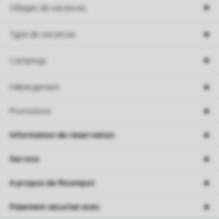
Villages de vacances
Type de vacances
Campings
Hébergement
Promotions
Information de réservation
Service
A propos de Roompot
Paiement sécurisé avec