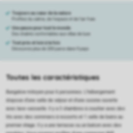
Toutes
les caractéristiques
Bungalow mitoyen pour 6 personnes. L’hébergement
dispose d'une salle de séjour et d'une cuisine ouverte
avec lave-vaisselle. Il y a 3 chambres à coucher avec des
lits avec des sommiers à ressorts et 1 salle de bains au
premier étage. Il y a une terrasse ou un balcon avec des