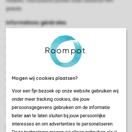
meubles. Vous pourrez profiter d’une connexion Wifi
gratuite.
Informations générales
90 m²
Logement mitoyen
Au moins 3 chambres
Vue sur la marina
Plusieurs étages
Wifi Gratuit
Mogen wij cookies plaatsen?
Convient pour 6 personnes
Interdiction de fumer
Voor een fijn bezoek op onze website gebruiken wij
Animaux admis
onder meer tracking cookies, die jouw
Animaux non admis
persoonsgegevens gebruiken om de informatie
Etiquette énergétique: A
beter aan te laten sluiten bij jouw persoonlijke
interesses en om advertenties te personaliseren.
Chambre(s) à coucher