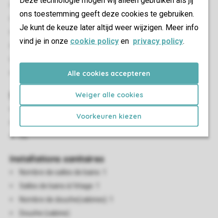
Deze technologie mogen wij alleen gebruiken als jij
Nombre de chambres: 3
ons toestemming geeft deze cookies te gebruiken.
Chambres au RDC: 1
Je kunt de keuze later altijd weer wijzigen. Meer info
Chambres à l'étage: 2
vind je in onze
cookie policy
en
privacy policy
.
De lits simples: 6
Lits à sommiers
Alle cookies accepteren
TV dans une chambre à coucher
Salon/salle à manger
Weiger alle cookies
Coin salon
Voorkeuren kiezen
Salle à manger
Tv
Installations sanitaires
Nombre de salles de bains: 1
Salles de bains à l'étage: 1
Nombre de douche(cabines): 1
Douche (cabine)