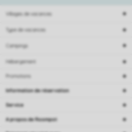
Villages de vacances
Type de vacances
Campings
Hébergement
Promotions
Information de réservation
Service
A propos de Roompot