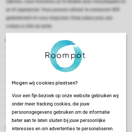
cabines, vous trouverez un lit double avec moustiquaire et
un lit superposé. Vous pouvez utiliser la connexion Wifi
gratuitement et vous disposez d’une place pour une
voiture à côté du tente.
Informations générales
Circa 27 m²
Autonome
Deux chambres à coucher
Chauffage électrique
Wifi Gratuit
Mogen wij cookies plaatsen?
Convient pour 4 personnes
Voor een fijn bezoek op onze website gebruiken wij
Interdiction de fumer
onder meer tracking cookies, die jouw
Animaux admis
persoonsgegevens gebruiken om de informatie
Animaux non admis
beter aan te laten sluiten bij jouw persoonlijke
Chambre(s) à coucher
interesses en om advertenties te personaliseren.