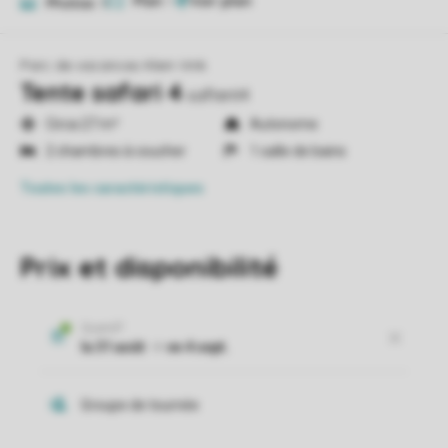
Plan
1
Photos
9
Parc de vacances Klein Vink
Tente safari 4
saftent4
Circa 27 m²
Autonome
2 chambres à coucher
1 salle de bains
Toutes
les caractéristiques
Prix et disponibilité