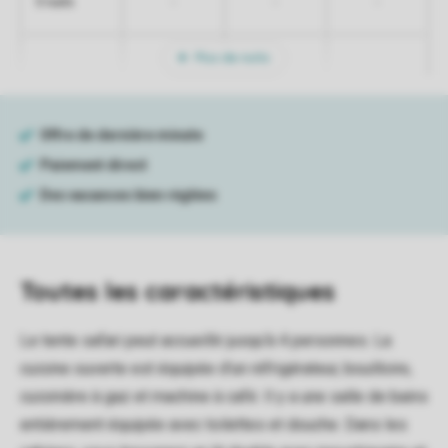
-
-
-
5 nuits
Plus de nuits
Toutes
les caractéristiques
Le tente safari peut accueillir jusqu'à 4 personnes. La
cuisine ouverte est équipée d'un réfrigérateur, bouilloire,
cuisinière à gaz et machine à café. Il y a une salle de bains
entièrement équipée avec toilettes et douche. Dans les