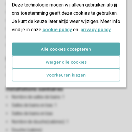
Nombre de chambres: 2
Deze technologie mogen wij alleen gebruiken als jij
Chambres au RDC: 2
ons toestemming geeft deze cookies te gebruiken.
Chambre au RDC
Je kunt de keuze later altijd weer wijzigen. Meer info
Nombre de lits superposés: 1
vind je in onze
cookie policy
en
privacy policy
.
Nombre de lits doubles: 1
Couettes et oreillers une personne
Alle cookies accepteren
Salon/salle à manger
Weiger alle cookies
Coin salon
Voorkeuren kiezen
Salle à manger
Installations sanitaires
Nombre de salles de bains: 1
Salles de bains en bas: 1
Salles de bains en bas
Nombre de douche(cabines): 1
Douche (cabine)