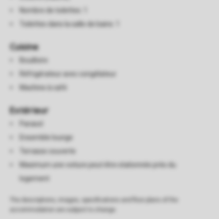
Nombre de toilettes: 1
Toilettes dans la salle de bains: 1
Cuisine
Bouilloire
Réfrigérateur avec congélateur
Machine à café
Extérieur
Parasol
Ensemble lounge
Terrasse couverte
Maximum une voiture peut être stationnée près du
logement
The descriptions, images, specifications and floor plans of the
accommodation are subject to change.