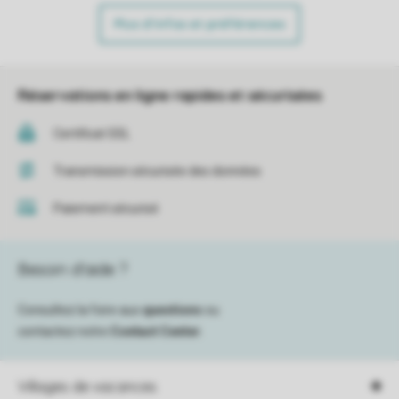
Plus d’infos et préférences
Réservations en ligne rapides et sécurisées
Certificat SSL
Transmission sécurisée des données
Paiement sécurisé
Besoin d’aide ?
Consultez la foire aux
questions
ou
contactez notre
Contact Center
.
Villages de vacances