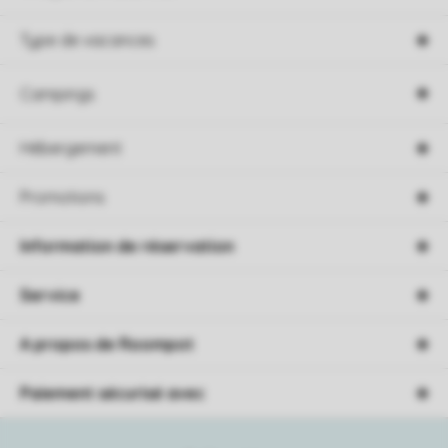
Type de vacances
Campings
Hébergement
Promotions
Information de réservation
Service
A propos de Roompot
Paiement sécurisé avec